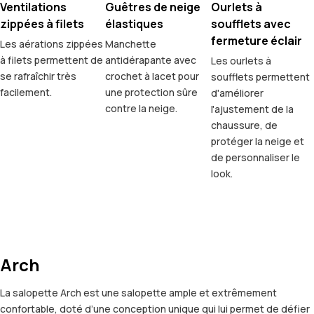
Ventilations
Guêtres de neige
Ourlets à
zippées à filets
élastiques
soufflets avec
fermeture éclair
Les aérations zippées
Manchette
à filets permettent de
antidérapante avec
Les ourlets à
se rafraîchir très
crochet à lacet pour
soufflets permettent
facilement.
une protection sûre
d'améliorer
contre la neige.
l'ajustement de la
chaussure, de
protéger la neige et
de personnaliser le
look.
Arch
La salopette Arch est une salopette ample et extrêmement
confortable, doté d’une conception unique qui lui permet de défier