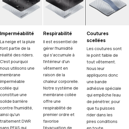
Imperméabilité
Respirabilité
Coutures
scellées
La neige et la pluie
Il est essentiel de
font partie de la
gérer l'humidité
Les coutures sont
réalité des riders.
qui s'accumule à
le point faible de
C'est pourquoi
l'intérieur d'un
tout vêtement.
nous utilisons une
vêtement en
Nous leur
membrane
raison de la
appliquons donc
imperméable
chaleur corporelle.
une bande
collée qui
Notre système de
adhésive spéciale
constitue une
membrane collée
qui empêche l'eau
solide barrière
offre une
de pénétrer, pour
contre l'humidité,
respirabilité de
que tu puisses
ainsi qu'un
premier ordre et
rider dans les
traitement DWR
favorise
pires conditions
sans PFAS qui
l'évacuation de
en toute