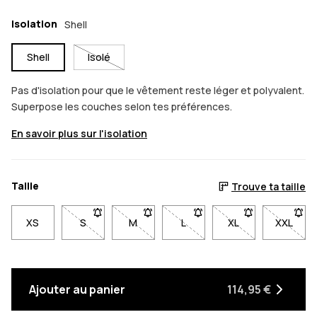
Isolation
Shell
Shell
Isolé
Pas d'isolation pour que le vêtement reste léger et polyvalent.
Superpose les couches selon tes préférences.
En savoir plus sur l'isolation
Taille
Trouve ta taille
XS
S
- Taille S non disponible. Clique pour être averti q
M
- Taille M non disponible. Clique pour ê
L
- Taille L non disponible. Cl
XL
- Taille XL non di
XXL
- Taill
Ajouter au panier
114,95 €