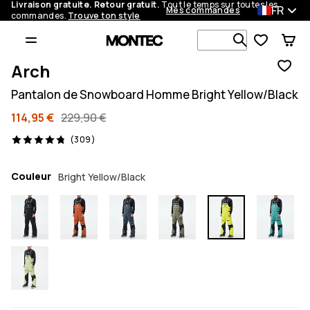
Livraison gratuite. Retour gratuit.
Tout le temps sur toutes les
FR
Mes commandes
commandes.
Trouve ton style
Recherche p
Arch
Pantalon de Snowboard Homme Bright Yellow/Black
114,95 €
229,90 €
309 avis, 4.8/5
(309)
Couleur
Bright Yellow/Black