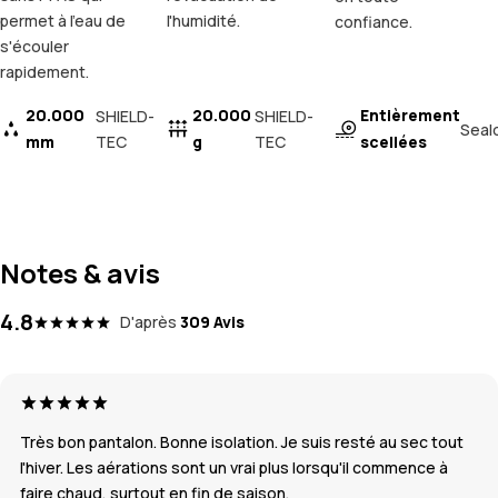
permet à l'eau de
l'humidité.
confiance.
s'écouler
rapidement.
20.000
20.000
Entièrement
SHIELD-
SHIELD-
Seal
mm
TEC
g
TEC
scellées
Notes & avis
4.8
D'après
309 Avis
Très bon pantalon. Bonne isolation. Je suis resté au sec tout
l'hiver. Les aérations sont un vrai plus lorsqu'il commence à
faire chaud, surtout en fin de saison.