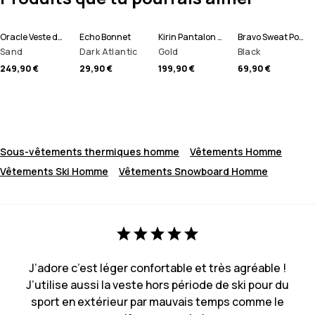
Oracle Veste de Ski Homme
Echo Bonnet
Kirin Pantalon de Ski Homme
Bravo Sweat Polaire Homme
Sand
Dark Atlantic
Gold
Black
249,90 €
29,90 €
199,90 €
69,90 €
Sous-vêtements thermiques homme
Vêtements Homme
Vêtements Ski Homme
Vêtements Snowboard Homme
J’adore c’est léger confortable et très agréable !
J’utilise aussi la veste hors période de ski pour du
sport en extérieur par mauvais temps comme le