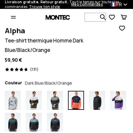
Livraison gratuite. Retour gratuit.
Tout le temps sur toutes les
FR
Mes commandes
commandes.
Trouve ton style
Recherche p
Alpha
Tee-shirt thermique Homme Dark
Blue/Black/Orange
59,90 €
131 avis, 4.7/5
(131)
Couleur
Dark Blue/Black/Orange