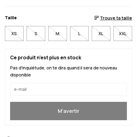
Taille
Trouve ta taille
XS
S
M
L
XL
XXL
Ce produit n'est plus en stock
Pas d'inquiétude, on te dira quand il sera de nouveau
disponible
Oui, je veux rejoindre
M’avertir