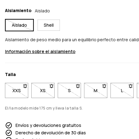
Aislamiento
Aislado
Aislado
Shell
Aislamiento de peso medio para un equilibrio perfecto entre cali
Información sobre el aislamiento
Talla
XXS
- Talla XXS no disponible. Haz clic para ser notificado cuand
XS
- Talla XS no disponible. Haz clic para ser noti
S
- Talla S no disponible. Haz clic p
M
- Talla M no disponib
L
- Talla 
El/la modelo mide 175 cm y lleva la talla S.
Envíos y devoluciones gratuitos
Derecho de devolución de 30 días