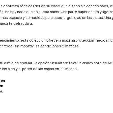
 destreza técnica líder en su clase y un diseño sin concesiones, 
ción, no hay nada que no pueda hacer. Una parte superior alta y liger
na más espacio y comodidad para esos largos días en las pistas. Un
unca te defraudará.
 rendimiento, esta colección ofrece la máxima protección medioambie
n todo, sin importar las condiciones climáticas.
 estilo de esquiar. La opción "Insulated" lleva un aislamiento de 4
n los pies y el poder de las capas en las manos.
 en
ón
ás