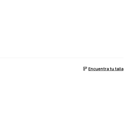
Encuentra tu talla
 stock
lva a estar en stock