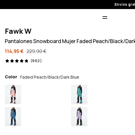
Envíos gra
Fawk W
Pantalones Snowboard Mujer Faded Peach/Black/Dark
114,95 €
229,90 €
862 opiniones, 4.8/5
(862)
Color
Faded Peach/Black/Dark Blue