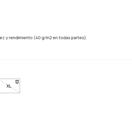
dez y rendimiento (40 g/m2 en todas partes).
o vuelva a estar en stock
ficado cuando vuelva a estar en stock
ara ser notificado cuando vuelva a estar en stock
le. Haz clic para ser notificado cuando vuelva a estar en stock
L no disponible. Haz clic para ser notificado cuando vuelva a estar en
XL
- Talla XL no disponible. Haz clic para ser notificado cuando vue