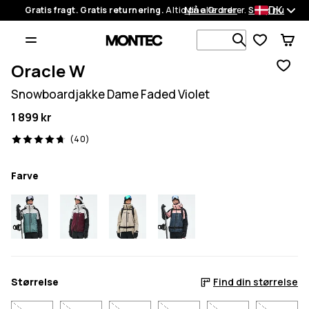
DK
Gratis fragt. Gratis returnering.
Altid på alle ordrer.
Mine Ordrer
Shop nu
Søg i 1 000+
Oracle W
Snowboardjakke Dame Faded Violet
1 899 kr
40 anmeldelser, 4.7/5
(40)
Farve
Størrelse
Find din størrelse