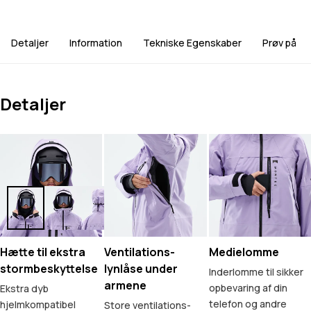
Detaljer
Information
Tekniske Egenskaber
Prøv på
Detaljer
Hætte til ekstra
Ventilations-
Medielomme
stormbeskyttelse
lynlåse under
Inderlomme til sikker
armene
opbevaring af din
Ekstra dyb
telefon og andre
hjelmkompatibel
Store ventilations-