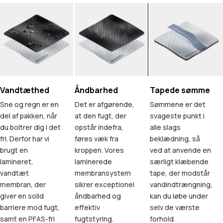
Vandtæthed
Åndbarhed
Tapede sømme
Sne og regn er en
Det er afgørende,
Sømmene er det
del af pakken, når
at den fugt, der
svageste punkt i
du boltrer dig i det
opstår indefra,
alle slags
fri. Derfor har vi
føres væk fra
beklædning, så
brugt en
kroppen. Vores
ved at anvende en
lamineret,
laminerede
særligt klæbende
vandtæt
membransystem
tape, der modstår
membran, der
sikrer exceptionel
vandindtrængning,
giver en solid
åndbarhed og
kan du løbe under
barriere mod fugt,
effektiv
selv de værste
samt en PFAS-fri
fugtstyring.
forhold.