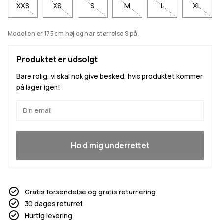
XXS
XS
S
M
L
XL
Modellen er 175 cm høj og har størrelse S på.
Produktet er udsolgt
Bare rolig, vi skal nok give besked, hvis produktet kommer
på lager igen!
Ja, jeg vil gerne være med
Hold mig underrettet
Gratis forsendelse og gratis returnering
30 dages returret
Hurtig levering