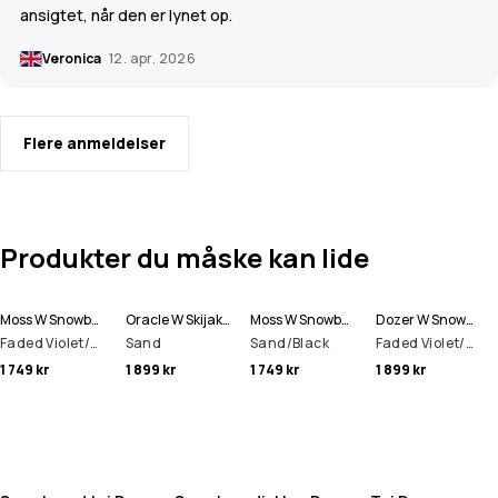
ansigtet, når den er lynet op.
Veronica
12. apr. 2026
Flere anmeldelser
Produkter du måske kan lide
Moss W Snowboardjakke Dame
Oracle W Skijakke Dame
Moss W Snowboardjakke Dame
Dozer W Snowboard Bukser Dame
Faded Violet/Black
Sand
Sand/Black
Faded Violet/Black
1 749 kr
1 899 kr
1 749 kr
1 899 kr