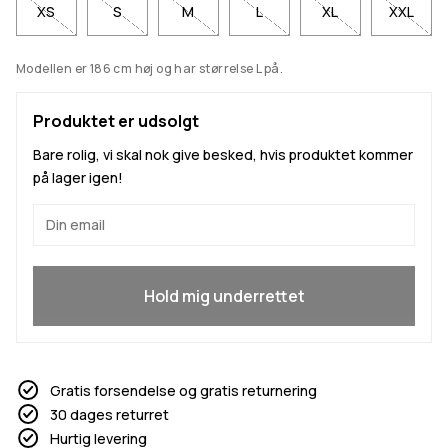
XS
S
M
L
XL
XXL
Modellen er 186 cm høj og har størrelse L på.
Produktet er udsolgt
Bare rolig, vi skal nok give besked, hvis produktet kommer
på lager igen!
Ja, jeg vil gerne være med
Hold mig underrettet
Gratis forsendelse og gratis returnering
30 dages returret
Hurtig levering