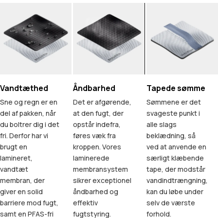
Vandtæthed
Åndbarhed
Tapede sømme
Sne og regn er en
Det er afgørende,
Sømmene er det
del af pakken, når
at den fugt, der
svageste punkt i
du boltrer dig i det
opstår indefra,
alle slags
fri. Derfor har vi
føres væk fra
beklædning, så
brugt en
kroppen. Vores
ved at anvende en
lamineret,
laminerede
særligt klæbende
vandtæt
membransystem
tape, der modstår
membran, der
sikrer exceptionel
vandindtrængning,
giver en solid
åndbarhed og
kan du løbe under
barriere mod fugt,
effektiv
selv de værste
samt en PFAS-fri
fugtstyring.
forhold.