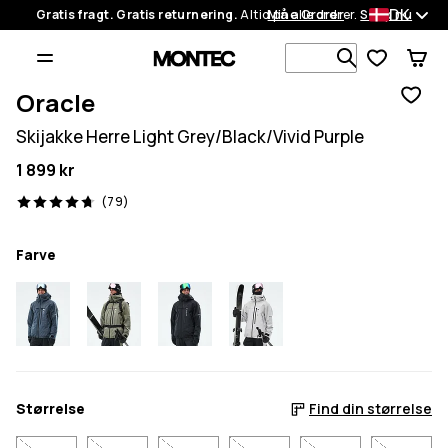
DK
Gratis fragt. Gratis returnering.
Altid på alle ordrer.
Mine Ordrer
Shop nu
Søg i 1 000+
Oracle
Skijakke Herre Light Grey/Black/Vivid Purple
1 899 kr
79 anmeldelser, 4.7/5
(79)
Farve
Størrelse
Find din størrelse