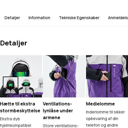
Detaljer
Information
Tekniske Egenskaber
Anmeldels
Detaljer
Hætte til ekstra
Ventilations-
Medielomme
stormbeskyttelse
lynlåse under
Inderlomme til sikker
armene
opbevaring af din
Ekstra dyb
telefon og andre
hjelmkompatibel
Store ventilations-