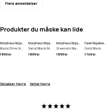
Flere anmeldelser
Produkter du måske kan lide
Morpheus Skijakke Herre
Morpheus Skijakke Herre
Morpheus Skijakke Herre
Fawk Skijakke Herre
Black/Olive Green/Light Grey
Sand/Black/Metal Blue
Greenish/Black
Gold/Black
1 899 kr
1 899 kr
1 899 kr
1 749 kr
Skijakker Herre
Skitøj Herre