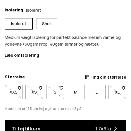
Isolering
Isoleret
Isoleret
Shell
Medium vægt isolering for perfekt balance mellem varme og
ydeevne (60gsm krop, 40gsm ærmer og hætte).
Læs om isolering
Størrelse
Find din størrelse
XXS
- Størrelse XXS er ikke tilgængelig. Klik for at blive underrette
XS
- Størrelse XS er ikke tilgængelig. Klik for at blive
S
- Størrelse S er ikke tilgængelig. Klik fo
M
L
XL
- Størr
Modellen er 175 cm høj og har størrelse S på.
Tilføj til kurv
1 749 kr