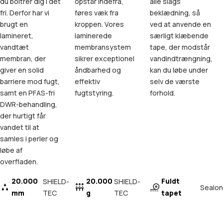
du boltrer dig i det
opstår indefra,
alle slags
fri. Derfor har vi
føres væk fra
beklædning, så
brugt en
kroppen. Vores
ved at anvende en
lamineret,
laminerede
særligt klæbende
vandtæt
membransystem
tape, der modstår
membran, der
sikrer exceptionel
vandindtrængning,
giver en solid
åndbarhed og
kan du løbe under
barriere mod fugt,
effektiv
selv de værste
samt en PFAS-fri
fugtstyring.
forhold.
DWR-behandling,
der hurtigt får
vandet til at
samles i perler og
løbe af
overfladen.
20.000
20.000
Fuldt
SHIELD-
SHIELD-
Sealon
mm
TEC
g
TEC
tapet