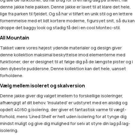
denne jakke hele pakken. Denne jakke er lavet til at klare det hele,
lige fra parken til fjeldet. Og så har vi tilført en unik stil og en lettere
fornemmelse med et lidt kortere moderne, figursyet snit, så du kan
droppe det baggy look og stadig få del i en cool Montec-stil.
All Mountain
Takket være vores højest ydende materialer og design giver
denne kollektion maksimal beskyttelse imod elementerne med
funktioner, der er designet til at følge dig på de længste pister og i
den dybeste puddersne. Denne kollektion kan det hele, uanset
forholdene.
Vælg mellem isoleret og skalversion
Denne jakke giver dig valget imellem to forskellige isoleringer,
afhængigt af dit behov. 'Insulated' er udstyret med en alsidig og
opdelt 40/60 g isolering, der giver et fantastisk varme til vægt-
forhold, mens 'Lined Shell' er helt uden isolering for at tynge dig
mindst muligt og give dig mulighed for selv at styre din lag på lag-
isolering.