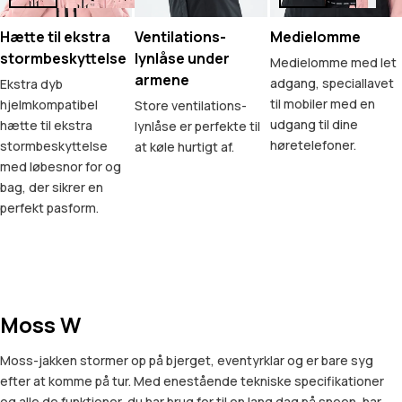
Hætte til ekstra
Ventilations-
Medielomme
stormbeskyttelse
lynlåse under
Medielomme med let
armene
adgang, speciallavet
Ekstra dyb
til mobiler med en
hjelmkompatibel
Store ventilations-
udgang til dine
hætte til ekstra
lynlåse er perfekte til
høretelefoner.
stormbeskyttelse
at køle hurtigt af.
med løbesnor for og
bag, der sikrer en
perfekt pasform.
Moss W
Moss-jakken stormer op på bjerget, eventyrklar og er bare syg
efter at komme på tur. Med enestående tekniske specifikationer
og alle de funktioner, du har brug for til en lang dag på sneen, har