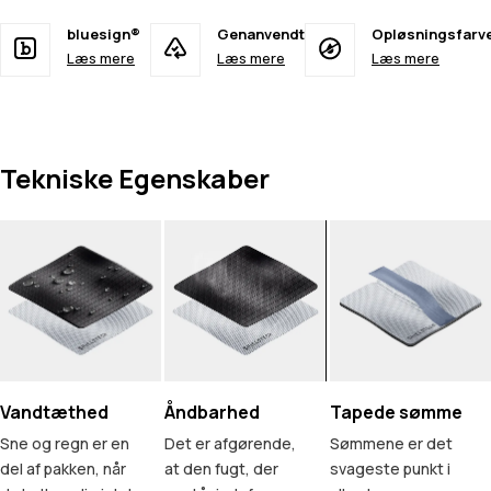
bluesign®
Genanvendt
Opløsningsfarv
Læs mere
Læs mere
Læs mere
Tekniske Egenskaber
Vandtæthed
Åndbarhed
Tapede sømme
Sne og regn er en
Det er afgørende,
Sømmene er det
del af pakken, når
at den fugt, der
svageste punkt i