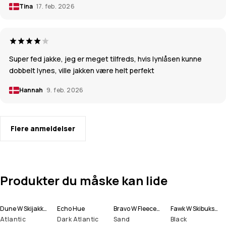
Tina
17. feb. 2026
Super fed jakke, jeg er meget tilfreds, hvis lynlåsen kunne
dobbelt lynes, ville jakken være helt perfekt
Hannah
9. feb. 2026
Flere anmeldelser
Produkter du måske kan lide
Dune W Skijakke Dame
Echo Hue
Bravo W Fleecetrøje Dame
Fawk W Skibukser Dame
Atlantic
Dark Atlantic
Sand
Black