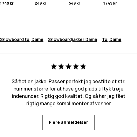
1 749 kr
249 kr
549 kr
1 749 kr
Snowboard tøj Dame
Snowboardjakker Dame
Tøj Dame
Så flot en jakke. Passer perfekt jeg bestilte et str.
nummer større for at have god plads til tyk trøje
indenunder. Rigtig god kvalitet. Og så har jeg fået
rigtig mange komplimenter af venner
Flere anmeldelser