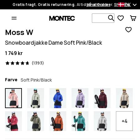
DK
Gratis fragt. Gratis returnering.
Altid på alle ordrer.
Mine Ordrer
Shop nu
Søg i 1 00
Moss W
Snowboardjakke Dame Soft Pink/Black
1 749 kr
1393 anmeldelser, 4.7/5
(1393)
Farve
Soft Pink/Black
+4