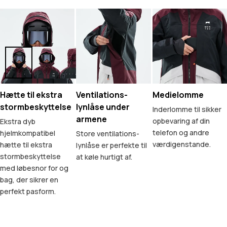
Hætte til ekstra
Ventilations-
Medielomme
stormbeskyttelse
lynlåse under
Inderlomme til sikker
armene
opbevaring af din
Ekstra dyb
telefon og andre
hjelmkompatibel
Store ventilations-
værdigenstande.
hætte til ekstra
lynlåse er perfekte til
stormbeskyttelse
at køle hurtigt af.
med løbesnor for og
bag, der sikrer en
perfekt pasform.