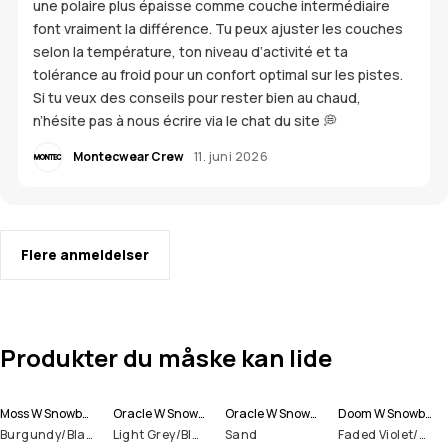
une polaire plus épaisse comme couche intermédiaire
font vraiment la différence. Tu peux ajuster les couches
selon la température, ton niveau d’activité et ta
tolérance au froid pour un confort optimal sur les pistes.
Si tu veux des conseils pour rester bien au chaud,
n’hésite pas à nous écrire via le chat du site 💭
Montecwear Crew
11. juni 2026
Flere anmeldelser
Produkter du måske kan lide
Moss W Snowboardjakke Dame
Oracle W Snowboardjakke Dame
Oracle W Snowboardjakke Dame
Doom W Snowboardjakke Dame
Burgundy/Black
Light Grey/Black/Burgundy
Sand
Faded Violet/Black/Dark Atlantic