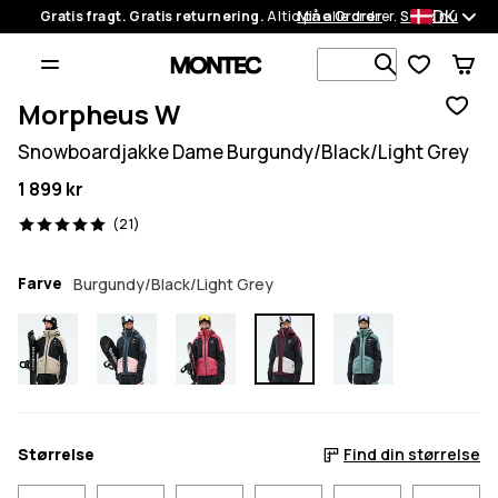
DK
Gratis fragt. Gratis returnering.
Altid på alle ordrer.
Mine Ordrer
Shop nu
Søg i 1 000+
Morpheus W
Snowboardjakke Dame Burgundy/Black/Light Grey
1 899 kr
21 anmeldelser, 5/5
(21)
Farve
Burgundy/Black/Light Grey
Størrelse
Find din størrelse