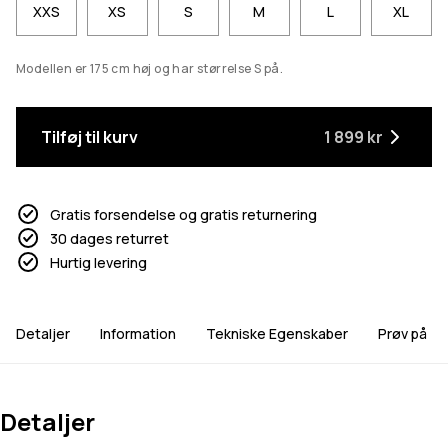
XXS
XS
S
M
L
XL
Modellen er 175 cm høj og har størrelse S på.
Tilføj til kurv
1 899 kr
Gratis forsendelse og gratis returnering
30 dages returret
Hurtig levering
Detaljer
Information
Tekniske Egenskaber
Prøv på
Detaljer