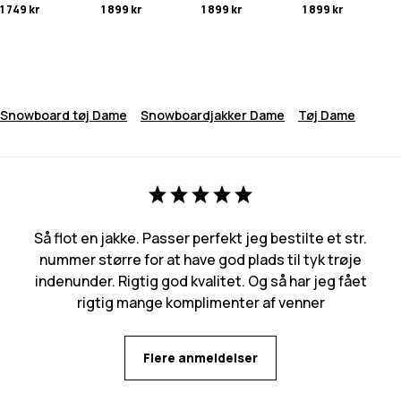
1 749 kr
1 899 kr
1 899 kr
1 899 kr
Snowboard tøj Dame
Snowboardjakker Dame
Tøj Dame
Så flot en jakke. Passer perfekt jeg bestilte et str.
nummer større for at have god plads til tyk trøje
indenunder. Rigtig god kvalitet. Og så har jeg fået
rigtig mange komplimenter af venner
Flere anmeldelser