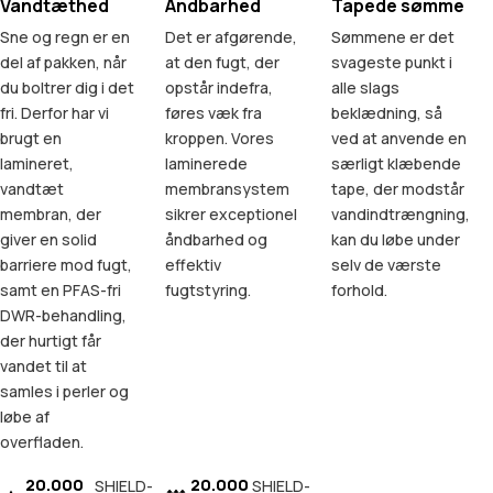
Vandtæthed
Åndbarhed
Tapede sømme
Sne og regn er en
Det er afgørende,
Sømmene er det
del af pakken, når
at den fugt, der
svageste punkt i
du boltrer dig i det
opstår indefra,
alle slags
fri. Derfor har vi
føres væk fra
beklædning, så
brugt en
kroppen. Vores
ved at anvende en
lamineret,
laminerede
særligt klæbende
vandtæt
membransystem
tape, der modstår
membran, der
sikrer exceptionel
vandindtrængning,
giver en solid
åndbarhed og
kan du løbe under
barriere mod fugt,
effektiv
selv de værste
samt en PFAS-fri
fugtstyring.
forhold.
DWR-behandling,
der hurtigt får
vandet til at
samles i perler og
løbe af
overfladen.
20.000
20.000
SHIELD-
SHIELD-