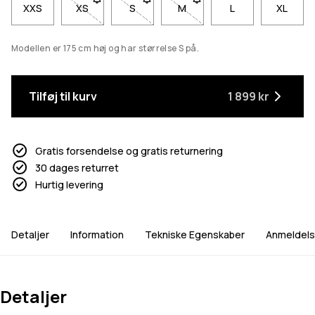
XXS
XS
- Størrelse XS er ikke tilgængelig. Klik for at blive
S
- Størrelse S er ikke tilgængelig. Klik fo
M
- Størrelse M er ikke tilgænge
L
XL
Modellen er 175 cm høj og har størrelse S på.
Tilføj til kurv
1 899 kr
Gratis forsendelse og gratis returnering
30 dages returret
Hurtig levering
Detaljer
Information
Tekniske Egenskaber
Anmeldels
Detaljer