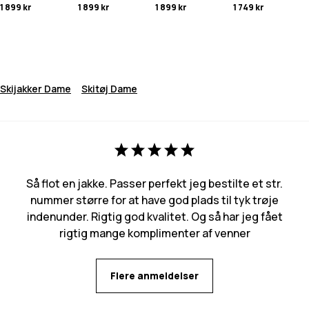
1 899 kr
1 899 kr
1 899 kr
1 749 kr
Skijakker Dame
Skitøj Dame
Så flot en jakke. Passer perfekt jeg bestilte et str.
nummer større for at have god plads til tyk trøje
indenunder. Rigtig god kvalitet. Og så har jeg fået
rigtig mange komplimenter af venner
Flere anmeldelser