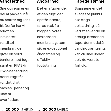
Vandtæthed
Åndbarhed
Tapede sømme
Sne og regn er en
Det er afgørende,
Sømmene er det
del af pakken, når
at den fugt, der
svageste punkt i
du boltrer dig i det
opstår indefra,
alle slags
fri. Derfor har vi
føres væk fra
beklædning, så
brugt en
kroppen. Vores
ved at anvende en
lamineret,
laminerede
særligt klæbende
vandtæt
membransystem
tape, der modstår
membran, der
sikrer exceptionel
vandindtrængning,
giver en solid
åndbarhed og
kan du løbe under
barriere mod fugt,
effektiv
selv de værste
samt en PFAS-fri
fugtstyring.
forhold.
DWR-behandling,
der hurtigt får
vandet til at
samles i perler og
løbe af
overfladen.
20.000
20.000
SHIELD-
SHIELD-