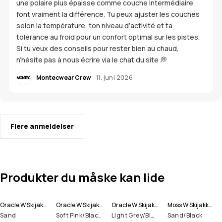
une polaire plus épaisse comme couche intermédiaire
font vraiment la différence. Tu peux ajuster les couches
selon la température, ton niveau d’activité et ta
tolérance au froid pour un confort optimal sur les pistes.
Si tu veux des conseils pour rester bien au chaud,
n’hésite pas à nous écrire via le chat du site 💭
Montecwear Crew
11. juni 2026
Flere anmeldelser
Produkter du måske kan lide
Oracle W Skijakke Dame
Oracle W Skijakke Dame
Oracle W Skijakke Dame
Moss W Skijakke Dame
Sand
Soft Pink/Black/Metal Blue
Light Grey/Black/Atlantic
Sand/Black