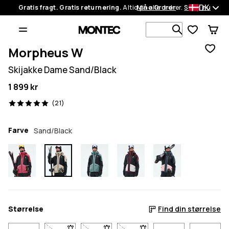
DK
Gratis fragt. Gratis returnering.
Altid på alle ordrer.
Mine Ordrer
Shop nu
Søg i 1 000+
Morpheus W
Skijakke Dame Sand/Black
1 899 kr
21 anmeldelser, 5/5
(21)
Farve
Sand/Black
Størrelse
Find din størrelse