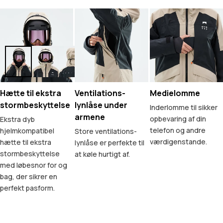
Hætte til ekstra
Ventilations-
Medielomme
stormbeskyttelse
lynlåse under
Inderlomme til sikker
armene
opbevaring af din
Ekstra dyb
telefon og andre
hjelmkompatibel
Store ventilations-
værdigenstande.
hætte til ekstra
lynlåse er perfekte til
stormbeskyttelse
at køle hurtigt af.
med løbesnor for og
bag, der sikrer en
perfekt pasform.