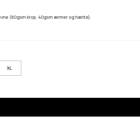
eevne (60gsm krop, 40gsm ærmer og hætte).
XL