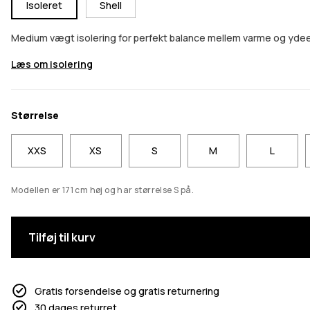
Isoleret
Shell
Medium vægt isolering for perfekt balance mellem varme og yd
Læs om isolering
Størrelse
XXS
XS
S
M
L
Modellen er 171 cm høj og har størrelse S på.
Tilføj til kurv
Gratis forsendelse og gratis returnering
30 dages returret