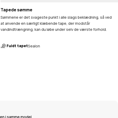
Tapede sømme
Sømmene er det svageste punkt i alle slags beklædning, så ved
at anvende en særligt klæbende tape, der modstår
vandindtrængning, kan du løbe under selv de værste forhold.
Fuldt tapet
Sealon
kken i samme model.