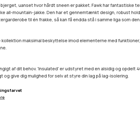
 bjerget, uanset hvor hårdt sneen er pakket. Fawk har fantastiske tek
siske all-mountain-jakke. Den har et gennemtænkt design, robust ho
ntergarderobe til én frakke, så kan få endda stå i samme liga som den 
ollektion maksimal beskyttelse imod elementerne med funktioner, de
ene.
ngigt af dit behov. 'Insulated' er udstyret med en alsidig og opdelt 4
t og give dig mulighed for selv at styre din lag på lag-isolering.
ingsfarvet
re