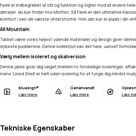
Fawk er indbegrebet af stil og funktion og sigter mod at erobre hele
detaljer, du kun finder hos Montec. Så Fawk er den ultimative klas
komfort i selv de værste vinterstorme. Hvis der kun er plads i din vi
All Mountain
Takket være vores højest ydende materialer og design giver denne k
dybeste puddersne. Denne kollektion kan det hele, uanset forhold
Vælg mellem isoleret og skalversion
Denne jakke giver dig valget imellem to forskellige isoleringer, afhæ
mens 'Lined Shell' er helt uden isolering for at tynge dig mindst mulig
bluesign®
Genanvendt
Opløsn
Læs mere
Læs mere
Læs me
Tekniske Egenskaber