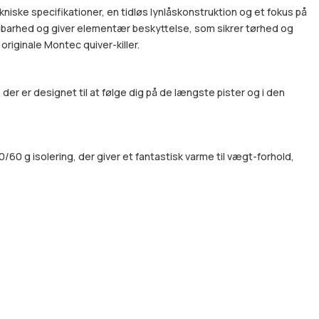
niske specifikationer, en tidløs lynlåskonstruktion og et fokus på
ldbarhed og giver elementær beskyttelse, som sikrer tørhed og
originale Montec quiver-killer.
r er designet til at følge dig på de længste pister og i den
0/60 g isolering, der giver et fantastisk varme til vægt-forhold,