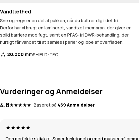
Vandtæthed
Sne og regn er en del af pakken, når du boltrer dig i det fri.
Derfor har vi brugt en lamineret, vandtæt membran, der giver en
solid barriere mod fugt, samt en PFAS-fri DWR-behandling, der
hurtigt får vandet til at samles i perler og løbe af overfladen.
20.000 mm
SHIELD-TEC
Vurderinger og Anmeldelser
4.8
Baseret på
469 Anmeldelser
Den perfekte skijakke. Super funktionel og med masser af lommer