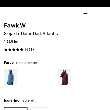
Fawk W
Skijakke Dame Dark Atlantic
1 749 kr
469 anmeldelser, 4.8/5
(469)
Farve
Dark Atlantic
Isolering
Isoleret