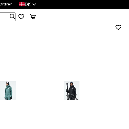
DK
Ordrer
Søg i 1 000+ produkter