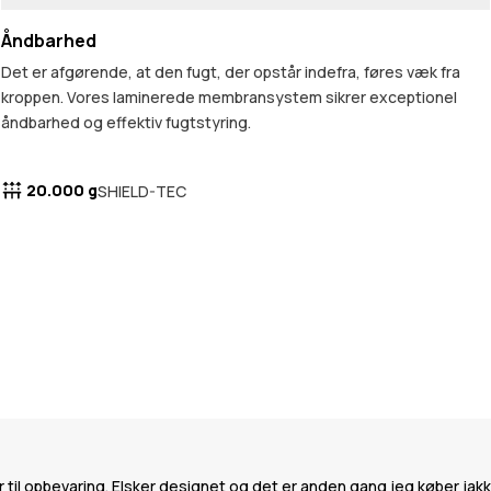
Åndbarhed
Det er afgørende, at den fugt, der opstår indefra, føres væk fra
kroppen. Vores laminerede membransystem sikrer exceptionel
åndbarhed og effektiv fugtstyring.
20.000 g
SHIELD-TEC
 til opbevaring. Elsker designet og det er anden gang jeg køber ja