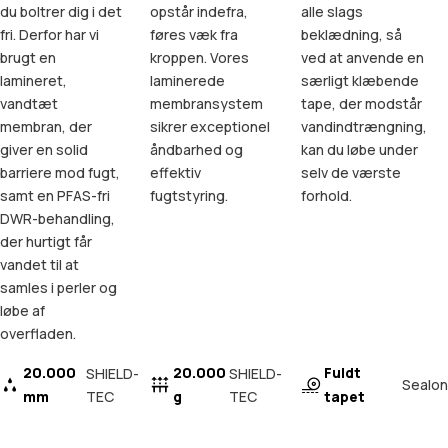
du boltrer dig i det
opstår indefra,
alle slags
fri. Derfor har vi
føres væk fra
beklædning, så
brugt en
kroppen. Vores
ved at anvende en
lamineret,
laminerede
særligt klæbende
vandtæt
membransystem
tape, der modstår
membran, der
sikrer exceptionel
vandindtrængning,
giver en solid
åndbarhed og
kan du løbe under
barriere mod fugt,
effektiv
selv de værste
samt en PFAS-fri
fugtstyring.
forhold.
DWR-behandling,
der hurtigt får
vandet til at
samles i perler og
løbe af
overfladen.
20.000
20.000
Fuldt
SHIELD-
SHIELD-
Sealon
mm
TEC
g
TEC
tapet