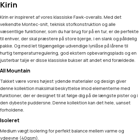
Kirin
Kirin er inspireret af vores klassiske Fawk-overalls. Med det
velkendte Montec-snit, teknisk stofkonstruktion og alle
væsentlige funktioner, som du har brug for på en tur, er de perfekte
til enhver, der skal præstere på store bjerge, i en slank og pålidelig
pakke. Og med let tilgængelige udvendige lynlåse på lårene til
hurtig temperaturregulering, god ekstern opbevaringsplads og en
justerbar talje er disse klassiske bukser alt andet end forældede.
All Mountain
Takket være vores højest ydende materialer og design giver
denne kollektion maksimal beskyttelse imod elementerne med
funktioner, der er designet til at følge dig på de længste pister og i
den dybeste puddersne. Denne kollektion kan det hele, uanset
forholdene.
Isoleret
Medium vægt isolering for perfekt balance mellem varme og
ydeevne (40gsm).