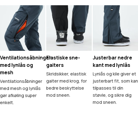
Ventilationsåbninger
Elastiske sne-
Justerbar nedre
med lynlås og
gaiters
kant med lynlås
mesh
Skridsikker, elastisk
Lynlås og kile giver et
gaiter med krog, for
justerbart fit, som kan
Ventilationsåbninger
bedre beskyttelse
tilpasses til din
med mesh og lynlås
mod sneen.
støvle, og sikre dig
gør afkøling super
mod sneen.
enkelt.