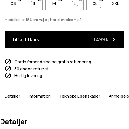
XS
- Størrelse XS er ikke tilgængelig. Klik for at blive underrettet
S
- Størrelse S er ikke tilgængelig. Klik for at blive u
M
- Størrelse M er ikke tilgængelig. Klik fo
L
- Størrelse L er ikke tilgængel
XL
- Størrelse XL er i
XXL
Modellen er 186 cm høj og har størrelse M på.
Tilføj til kurv
1 499 kr
Gratis forsendelse og gratis returnering
30 dages returret
Hurtig levering
Detaljer
Information
Tekniske Egenskaber
Anmeldels
Detaljer