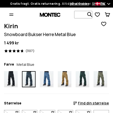
DK
Gratis fragt. Gratis returnering.
Altid på alle ordrer.
Mine Ordrer
Shop nu
Søg i 1 00
Kirin
Snowboard Bukser Herre Metal Blue
1 499 kr
307 anmeldelser, 4.7/5
(307)
Farve
Metal Blue
Størrelse
Find din størrelse