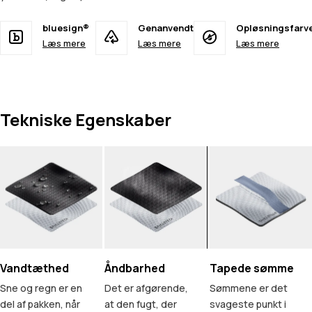
bluesign®
Genanvendt
Opløsningsfarv
Læs mere
Læs mere
Læs mere
Tekniske Egenskaber
Vandtæthed
Åndbarhed
Tapede sømme
Sne og regn er en
Det er afgørende,
Sømmene er det
del af pakken, når
at den fugt, der
svageste punkt i