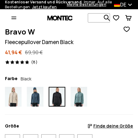
Kostenloser Versand und Rückversand.
Immer. Auf alle
DE
Meine Bestellungen
Bestellungen.
Jetzt kaufen
Durchsuche
Bravo W
Fleecepullover Damen Black
41,94 €
69,90 €
8 Reviews, 4.9/5
(8)
Farbe
Black
Größe
Finde deine Größe