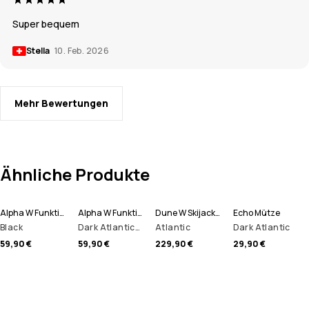
Super bequem
Stella
10. Feb. 2026
Mehr Bewertungen
Ähnliche Produkte
Alpha W Funktionsshirt Damen
Alpha W Funktionsshirt Damen
Dune W Skijacke Damen
Echo Mütze
Black
Dark Atlantic/Black
Atlantic
Dark Atlantic
59,90 €
59,90 €
229,90 €
29,90 €