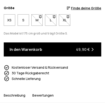
Größe
Finde deine Größe
XS
S
M
- Größe M nicht verfügbar. Klicke, um benach
L
- Größe L nicht verfügbar. Klicke, 
XL
- Größe XL nicht verfügbar
Das Model ist 175 cm groß und trägt Größe S.
In den Warenkorb
49,90 €
Kostenloser Versand & Rückversand
30 Tage Rückgaberecht
Schnelle Lieferung
Beschreibung
Bewertungen