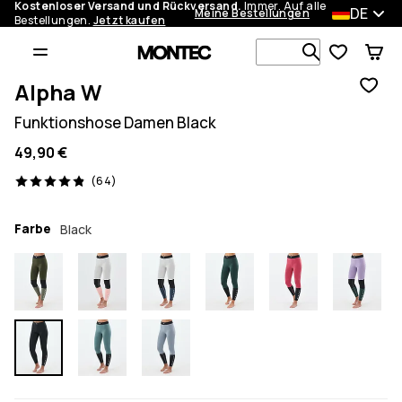
Kostenloser Versand und Rückversand.
Immer. Auf alle
DE
Meine Bestellungen
Bestellungen.
Jetzt kaufen
Durchsuche
Alpha W
Funktionshose Damen Black
49,90 €
64 Reviews, 4.9/5
(64)
Farbe
Black