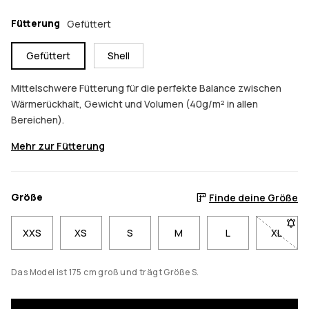
Fütterung
Gefüttert
Gefüttert
Shell
Mittelschwere Fütterung für die perfekte Balance zwischen
Wärmerückhalt, Gewicht und Volumen (40g/m² in allen
Bereichen).
Mehr zur Fütterung
Größe
Finde deine Größe
XXS
XS
S
M
L
XL
- Größe
Das Model ist 175 cm groß und trägt Größe S.