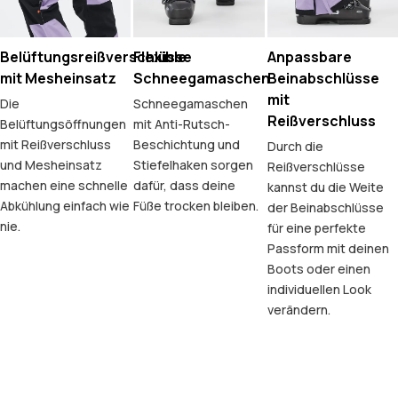
Belüftungsreißverschlüsse
Flexible
Anpassbare
mit Mesheinsatz
Schneegamaschen
Beinabschlüsse
mit
Die
Schneegamaschen
Reißverschluss
Belüftungsöffnungen
mit Anti-Rutsch-
mit Reißverschluss
Beschichtung und
Durch die
und Mesheinsatz
Stiefelhaken sorgen
Reißverschlüsse
machen eine schnelle
dafür, dass deine
kannst du die Weite
Abkühlung einfach wie
Füße trocken bleiben.
der Beinabschlüsse
nie.
für eine perfekte
Passform mit deinen
Boots oder einen
individuellen Look
verändern.