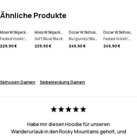
Ähnliche Produkte
Moss W Skijacke Damen
Moss W Skijacke Damen
Dozer W Skihose Damen
Dozer W Skihose Damen
Faded Violet/Black
Soft Blue/Black
Burgundy/Black
Faded Violet/Black
229,90 €
229,90 €
249,90 €
249,90 €
Skihosen Damen
Skibekleidung Damen
Habe mir diesen Hoodie für unseren
Wanderurlaub in den Rocky Mountains geholt, und