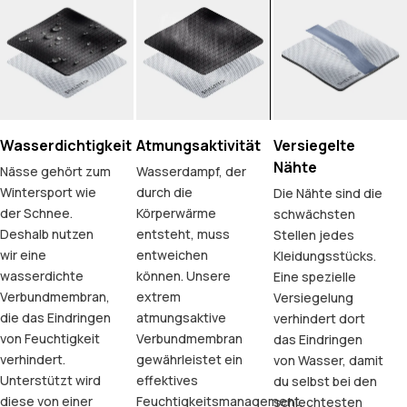
Wasserdichtigkeit
Atmungsaktivität
Versiegelte
Nähte
Nässe gehört zum
Wasserdampf, der
Wintersport wie
durch die
Die Nähte sind die
der Schnee.
Körperwärme
schwächsten
Deshalb nutzen
entsteht, muss
Stellen jedes
wir eine
entweichen
Kleidungsstücks.
wasserdichte
können. Unsere
Eine spezielle
Verbundmembran,
extrem
Versiegelung
die das Eindringen
atmungsaktive
verhindert dort
von Feuchtigkeit
Verbundmembran
das Eindringen
verhindert.
gewährleistet ein
von Wasser, damit
Unterstützt wird
effektives
du selbst bei den
diese von einer
Feuchtigkeitsmanagement.
schlechtesten