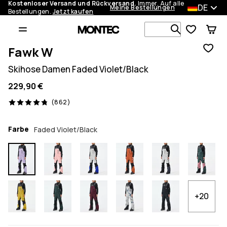
Kostenloser Versand und Rückversand.
Immer. Auf alle
DE
Meine Bestellungen
Bestellungen.
Jetzt kaufen
Durchsuche
Fawk W
Skihose Damen Faded Violet/Black
229,90 €
862 Reviews, 4.8/5
(862)
Farbe
Faded Violet/Black
+20