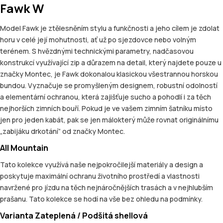
Fawk W
Model Fawk je ztělesněním stylu a funkčnosti a jeho cílem je zdolat
horu v celé její mohutnosti, ať už po sjezdovce nebo volným
terénem. S hvězdnými technickými parametry, nadčasovou
konstrukcí využívající zip a důrazem na detail, který najdete pouze u
značky Montec, je Fawk dokonalou klasickou všestrannou horskou
bundou. Vyznačuje se promyšleným designem, robustní odolností
a elementární ochranou, která zajišťuje sucho a pohodlí i za těch
nejhorších zimních bouří. Pokud je ve vašem zimním šatníku místo
jen pro jeden kabát, pak se jen málokterý může rovnat originálnímu
„zabijáku drkotání” od značky Montec.
All Mountain
Tato kolekce využívá naše nejpokročilejší materiály a design a
poskytuje maximální ochranu životního prostředí a vlastnosti
navržené pro jízdu na těch nejnáročnějších trasách a v nejhlubším
prašanu. Tato kolekce se hodí na vše bez ohledu na podmínky.
Varianta Zateplená / Podšitá shellová