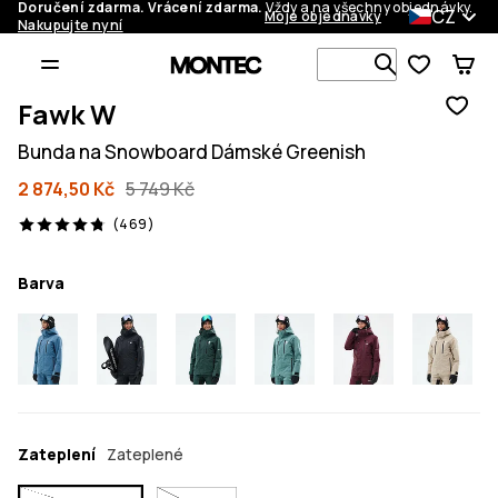
Doručení zdarma. Vrácení zdarma.
Vždy a na všechny objednávky.
CZ
Moje objednávky
Nakupujte nyní
Vyhledávej 
Fawk W
Bunda na Snowboard Dámské Greenish
2 874,50 Kč
5 749 Kč
469 recenze, 4.8/5
(469)
Barva
Zateplení
Zateplené