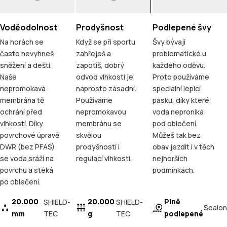
Voděodolnost
Prodyšnost
Podlepené švy
Na horách se
Když se při sportu
Švy bývají
často nevyhneš
zahřeješ a
problematické u
sněžení a dešti.
zapotíš, dobrý
každého oděvu.
Naše
odvod vlhkosti je
Proto používáme
nepromokavá
naprosto zásadní.
speciální lepicí
membrána tě
Používáme
pásku, díky které
ochrání před
nepromokavou
voda neproniká
vlhkostí. Díky
membránu se
pod oblečení.
povrchové úpravě
skvělou
Můžeš tak bez
DWR (bez PFAS)
prodyšností i
obav jezdit i v těch
se voda sráží na
regulací vlhkosti.
nejhorších
povrchu a stéká
podmínkách.
po oblečení.
20.000
20.000
Plně
SHIELD-
SHIELD-
Sealon
mm
TEC
g
TEC
podlepené