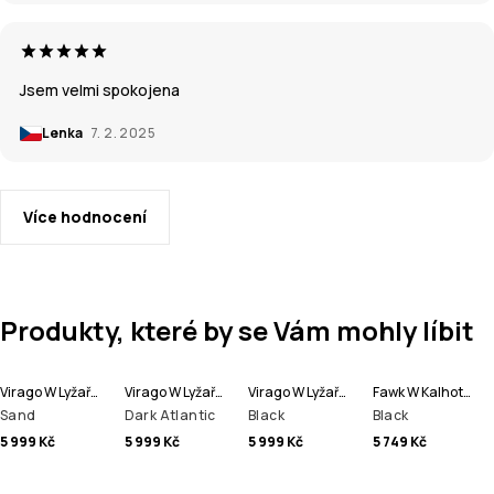
Jsem velmi spokojena
Lenka
7. 2. 2025
Více hodnocení
Produkty, které by se Vám mohly líbit
Virago W Lyžařská Bunda Dámské
Virago W Lyžařská Bunda Dámské
Virago W Lyžařská Bunda Dámské
Fawk W Kalhoty na Snowboard Dámské
Sand
Dark Atlantic
Black
Black
5 999 Kč
5 999 Kč
5 999 Kč
5 749 Kč