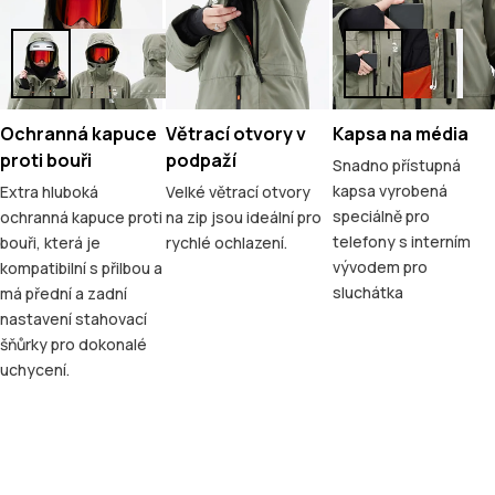
Ochranná kapuce
Větrací otvory v
Kapsa na média
proti bouři
podpaží
Snadno přístupná
kapsa vyrobená
Extra hluboká
Velké větrací otvory
speciálně pro
ochranná kapuce proti
na zip jsou ideální pro
telefony s interním
bouři, která je
rychlé ochlazení.
vývodem pro
kompatibilní s přilbou a
sluchátka
má přední a zadní
nastavení stahovací
šňůrky pro dokonalé
uchycení.