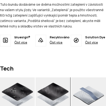
Tuto bundu dodáváme se dvěma možnostmi zateplení v závislosti
na vašem stylu jízdy. Ve variantě „Zateplená“ je použito všestranné
60/40g zateplení zajišťující vynikající poměr tepla a hmotnosti,
zatímco varianta „Podšitá shellová“ je bez zateplení, abyste měli
lehké nohy a skladbu vrstev ve vlastních rukou.
bluesign®
Recyklováno
Solution Dye
Číst více
Číst více
Číst více
Tech