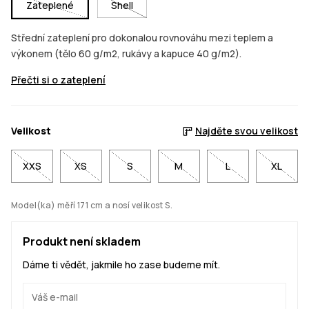
Zateplené
Shell
Střední zateplení pro dokonalou rovnováhu mezi teplem a
výkonem (tělo 60 g/m2, rukávy a kapuce 40 g/m2).
Přečti si o zateplení
Velikost
Najděte svou velikost
XXS
XS
S
M
L
XL
Model(ka) měří 171 cm a nosí velikost S.
Produkt není skladem
Dáme ti vědět, jakmile ho zase budeme mít.