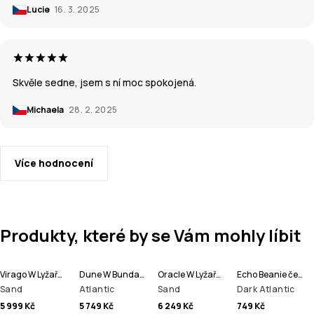
Lucie
16. 3. 2025
Skvěle sedne, jsem s ní moc spokojená.
Michaela
28. 2. 2025
Více hodnocení
Produkty, které by se Vám mohly líbit
Virago W Lyžařská Bunda Dámské
Dune W Bunda na Snowboard Dámské
Oracle W Lyžařská Bunda Dámské
Echo Beanie čepice
Sand
Atlantic
Sand
Dark Atlantic
5 999 Kč
5 749 Kč
6 249 Kč
749 Kč