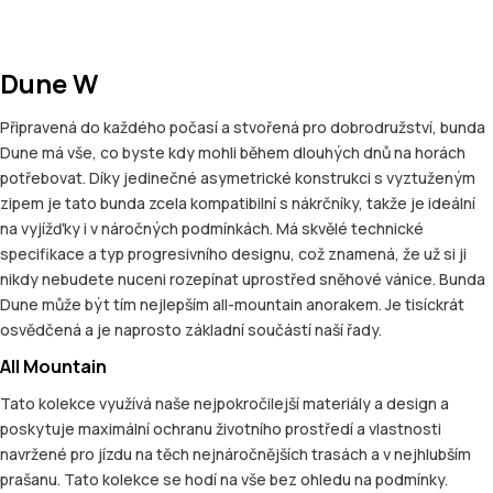
Dune W
Připravená do každého počasí a stvořená pro dobrodružství, bunda
Dune má vše, co byste kdy mohli během dlouhých dnů na horách
potřebovat. Díky jedinečné asymetrické konstrukci s vyztuženým
zipem je tato bunda zcela kompatibilní s nákrčníky, takže je ideální
na vyjížďky i v náročných podmínkách. Má skvělé technické
specifikace a typ progresivního designu, což znamená, že už si ji
nikdy nebudete nuceni rozepínat uprostřed sněhové vánice. Bunda
Dune může být tím nejlepším all-mountain anorakem. Je tisíckrát
osvědčená a je naprosto základní součástí naší řady.
All Mountain
Tato kolekce využívá naše nejpokročilejší materiály a design a
poskytuje maximální ochranu životního prostředí a vlastnosti
navržené pro jízdu na těch nejnáročnějších trasách a v nejhlubším
prašanu. Tato kolekce se hodí na vše bez ohledu na podmínky.