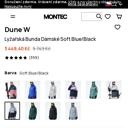
Doručení zdarma. Vrácení zdarma.
Vždy a na všechny objednávky.
CZ
Moje objednávky
Nakupujte nyní
Vyhledávej 
Dune W
Lyžařská Bunda Dámské Soft Blue/Black
3 449,40 Kč
5 749 Kč
359 recenze, 4.9/5
(359)
Barva
Soft Blue/Black