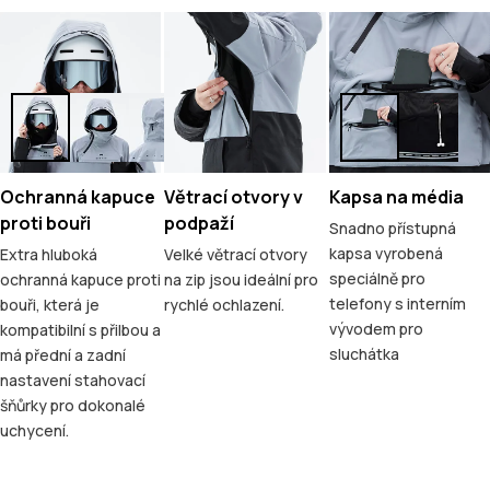
Ochranná kapuce
Větrací otvory v
Kapsa na média
proti bouři
podpaží
Snadno přístupná
kapsa vyrobená
Extra hluboká
Velké větrací otvory
speciálně pro
ochranná kapuce proti
na zip jsou ideální pro
telefony s interním
bouři, která je
rychlé ochlazení.
vývodem pro
kompatibilní s přilbou a
sluchátka
má přední a zadní
nastavení stahovací
šňůrky pro dokonalé
uchycení.