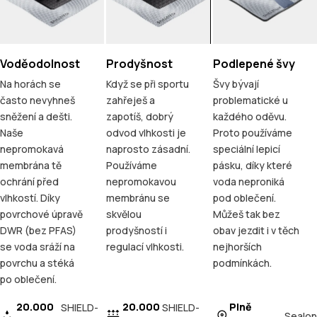
Voděodolnost
Prodyšnost
Podlepené švy
Na horách se
Když se při sportu
Švy bývají
často nevyhneš
zahřeješ a
problematické u
sněžení a dešti.
zapotíš, dobrý
každého oděvu.
Naše
odvod vlhkosti je
Proto používáme
nepromokavá
naprosto zásadní.
speciální lepicí
membrána tě
Používáme
pásku, díky které
ochrání před
nepromokavou
voda neproniká
vlhkostí. Díky
membránu se
pod oblečení.
povrchové úpravě
skvělou
Můžeš tak bez
DWR (bez PFAS)
prodyšností i
obav jezdit i v těch
se voda sráží na
regulací vlhkosti.
nejhorších
povrchu a stéká
podmínkách.
po oblečení.
20.000
20.000
Plně
SHIELD-
SHIELD-
Sealon