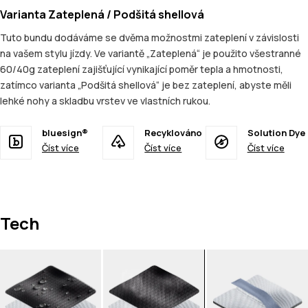
Varianta Zateplená / Podšitá shellová
Tuto bundu dodáváme se dvěma možnostmi zateplení v závislosti
na vašem stylu jízdy. Ve variantě „Zateplená“ je použito všestranné
60/40g zateplení zajišťující vynikající poměr tepla a hmotnosti,
zatímco varianta „Podšitá shellová“ je bez zateplení, abyste měli
lehké nohy a skladbu vrstev ve vlastních rukou.
bluesign®
Recyklováno
Solution Dye
Číst více
Číst více
Číst více
Tech