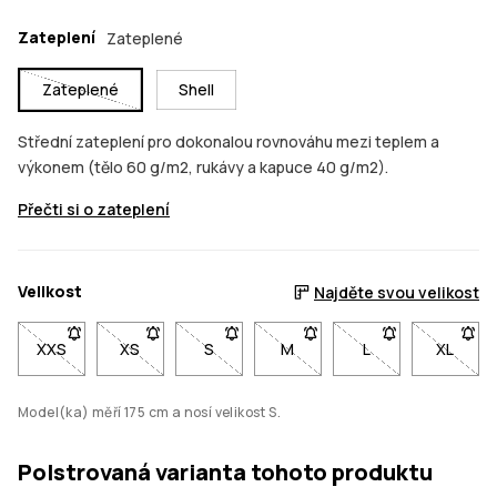
Zateplení
Zateplené
Zateplené
Shell
Střední zateplení pro dokonalou rovnováhu mezi teplem a
výkonem (tělo 60 g/m2, rukávy a kapuce 40 g/m2).
Přečti si o zateplení
Velikost
Najděte svou velikost
XXS
- Velikost XXS není dostupná. Klikni pro upozornění, až bude 
XS
- Velikost XS není dostupná. Klikni pro upozornění
S
- Velikost S není dostupná. Klikni pro u
M
- Velikost M není dostupná. 
L
- Velikost L není 
XL
- Velik
Model(ka) měří 175 cm a nosí velikost S.
Polstrovaná varianta tohoto produktu