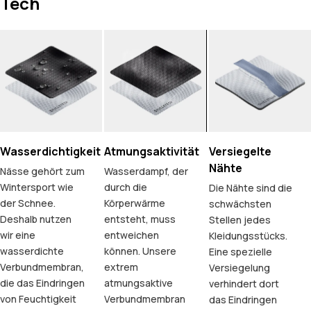
Tech
Wasserdichtigkeit
Atmungsaktivität
Versiegelte
Nähte
Nässe gehört zum
Wasserdampf, der
Wintersport wie
durch die
Die Nähte sind die
der Schnee.
Körperwärme
schwächsten
Deshalb nutzen
entsteht, muss
Stellen jedes
wir eine
entweichen
Kleidungsstücks.
wasserdichte
können. Unsere
Eine spezielle
Verbundmembran,
extrem
Versiegelung
die das Eindringen
atmungsaktive
verhindert dort
von Feuchtigkeit
Verbundmembran
das Eindringen