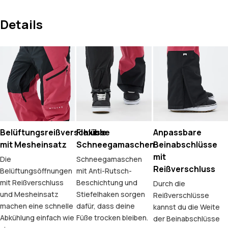
Details
Belüftungsreißverschlüsse
Flexible
Anpassbare
mit Mesheinsatz
Schneegamaschen
Beinabschlüsse
mit
Die
Schneegamaschen
Reißverschluss
Belüftungsöffnungen
mit Anti-Rutsch-
mit Reißverschluss
Beschichtung und
Durch die
und Mesheinsatz
Stiefelhaken sorgen
Reißverschlüsse
machen eine schnelle
dafür, dass deine
kannst du die Weite
Abkühlung einfach wie
Füße trocken bleiben.
der Beinabschlüsse