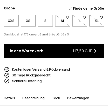
Größe
Finde deine Größe
XXS
XS
S
M
- Größe M nicht verfügbar. K
L
- Größe L nicht ve
XL
- Größe
Das Model ist 175 cm groß und trägt Größe S.
In den Warenkorb
117,50 CHF
Kostenloser Versand & Rückversand
30 Tage Rückgaberecht
Schnelle Lieferung
Details
Beschreibung
Tech
Bewertungen