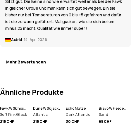
Sitzt gut. Die Beine sind wie erwartet weiter als bei der Fawk
in gleicher Größe und man kann sich gut bewegen. Bin sie
bisher nur bei Temperaturen von 0 bis +5 gefahren und dafür
ist sie zu warm gefüttert. Mal gucken, wie sie sich bei um
minus 25 macht. Qualität wie immer super !
Astrid
14. Apr. 2026
Mehr Bewertungen
Ähnliche Produkte
Fawk W Skihose Damen
Dune W Skijacke Damen
Echo Mütze
Bravo W Fleecepullover Damen
Soft Pink/Black
Atlantic
Dark Atlantic
Sand
215 CHF
215 CHF
30 CHF
65 CHF