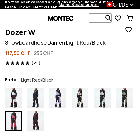
Kostenloser Versand und Rückversand.
Immer. Auf alle
CH/DE
Meine Bestellungen
Bestellungen.
Jetzt kaufen
Durchsuche
Dozer W
Snowboardhose Damen Light Red/Black
117,50 CHF
235 CHF
26 Reviews, 5/5
(26)
Farbe
Light Red/Black