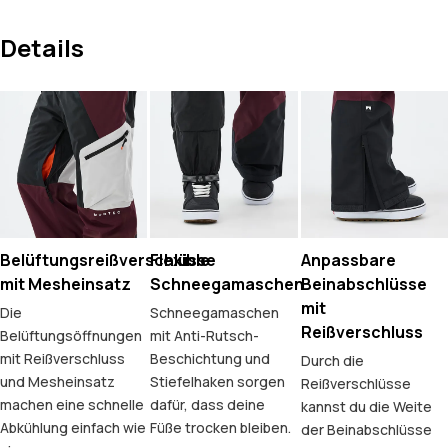
Details
Belüftungsreißverschlüsse
Flexible
Anpassbare
mit Mesheinsatz
Schneegamaschen
Beinabschlüsse
mit
Die
Schneegamaschen
Reißverschluss
Belüftungsöffnungen
mit Anti-Rutsch-
mit Reißverschluss
Beschichtung und
Durch die
und Mesheinsatz
Stiefelhaken sorgen
Reißverschlüsse
machen eine schnelle
dafür, dass deine
kannst du die Weite
Abkühlung einfach wie
Füße trocken bleiben.
der Beinabschlüsse