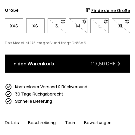
Größe
Finde deine Größe
XXS
XS
S
- Größe S nicht verfügbar. Klicke, um b
M
- Größe M nicht verfügbar. K
L
- Größe L nicht ve
XL
- Größe
Das Model ist 175 cm groß und trägt Größe S.
In den Warenkorb
117,50 CHF
Kostenloser Versand & Rückversand
30 Tage Rückgaberecht
Schnelle Lieferung
Details
Beschreibung
Tech
Bewertungen