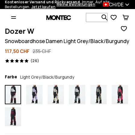
Kostenloser Versand und Rückversand.
Immer. Auf alle
CH/DE
Meine Bestellungen
Bestellungen.
Jetzt kaufen
Durchsuche
Dozer W
Snowboardhose Damen Light Grey/Black/Burgundy
117,50 CHF
235 CHF
26 Reviews, 5/5
(26)
Farbe
Light Grey/Black/Burgundy