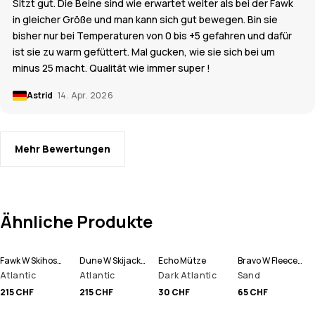
Sitzt gut. Die Beine sind wie erwartet weiter als bei der Fawk
in gleicher Größe und man kann sich gut bewegen. Bin sie
bisher nur bei Temperaturen von 0 bis +5 gefahren und dafür
ist sie zu warm gefüttert. Mal gucken, wie sie sich bei um
minus 25 macht. Qualität wie immer super !
Astrid
14. Apr. 2026
Mehr Bewertungen
Ähnliche Produkte
Fawk W Skihose Damen
Dune W Skijacke Damen
Echo Mütze
Bravo W Fleecepullover Damen
Atlantic
Atlantic
Dark Atlantic
Sand
215 CHF
215 CHF
30 CHF
65 CHF