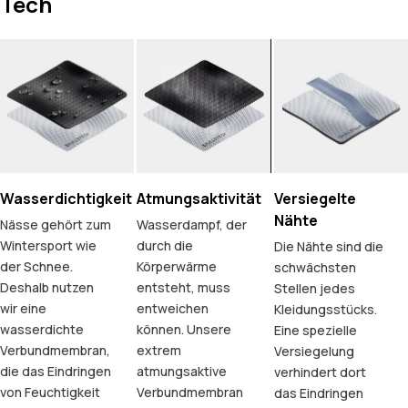
Tech
Wasserdichtigkeit
Atmungsaktivität
Versiegelte
Nähte
Nässe gehört zum
Wasserdampf, der
Wintersport wie
durch die
Die Nähte sind die
der Schnee.
Körperwärme
schwächsten
Deshalb nutzen
entsteht, muss
Stellen jedes
wir eine
entweichen
Kleidungsstücks.
wasserdichte
können. Unsere
Eine spezielle
Verbundmembran,
extrem
Versiegelung
die das Eindringen
atmungsaktive
verhindert dort
von Feuchtigkeit
Verbundmembran
das Eindringen