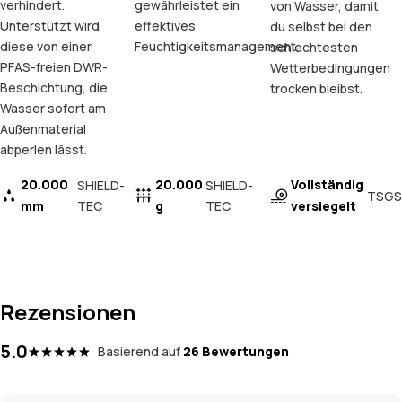
verhindert.
gewährleistet ein
von Wasser, damit
Unterstützt wird
effektives
du selbst bei den
diese von einer
Feuchtigkeitsmanagement.
schlechtesten
PFAS-freien DWR-
Wetterbedingungen
Beschichtung, die
trocken bleibst.
Wasser sofort am
Außenmaterial
abperlen lässt.
20.000
20.000
Vollständig
SHIELD-
SHIELD-
TSGS
mm
TEC
g
TEC
versiegelt
Rezensionen
5.0
Basierend auf
26 Bewertungen