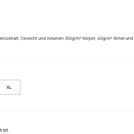
merückhalt, Gewicht und Volumen (60g/m² Körper, 40g/m² Ärmel und
XL
 ist.