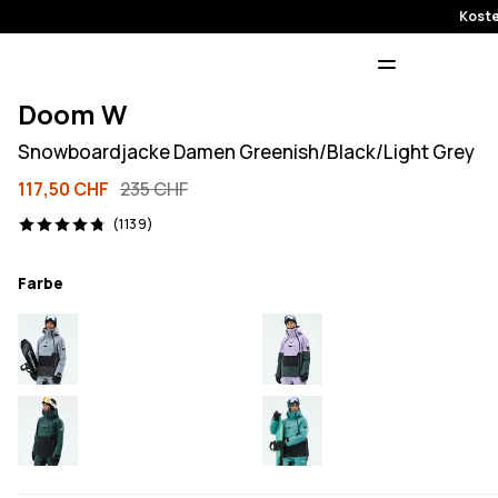
Koste
Doom W
Snowboardjacke Damen Greenish/Black/Light Grey
117,50 CHF
235 CHF
1139 Reviews, 4.8/5
(1139)
Farbe