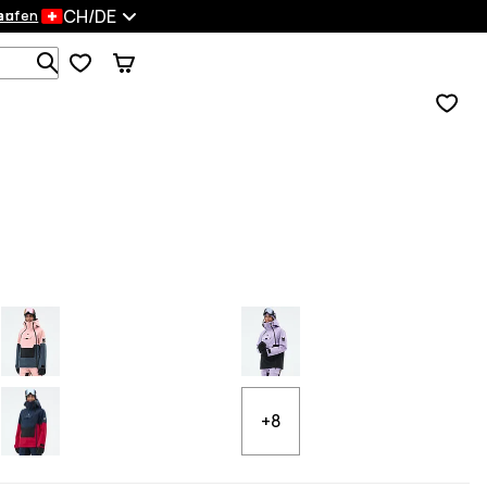
CH/DE
en
kaufen
Durchsuche 1 000+ Produkte
+8