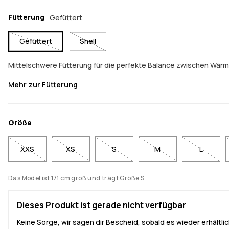
Fütterung
Gefüttert
Gefüttert
Shell
Mittelschwere Fütterung für die perfekte Balance zwischen Wär
Mehr zur Fütterung
Größe
XXS
XS
S
M
L
Das Model ist 171 cm groß und trägt Größe S.
Dieses Produkt ist gerade nicht verfügbar
Keine Sorge, wir sagen dir Bescheid, sobald es wieder erhältlich