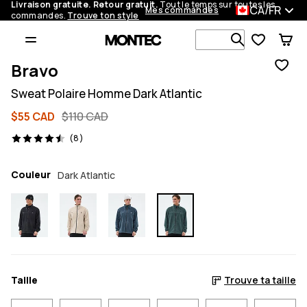
Livraison gratuite. Retour gratuit.
Tout le temps sur toutes les
CA/FR
Mes commandes
commandes.
Trouve ton style
Recherche p
Bravo
Sweat Polaire Homme Dark Atlantic
$55 CAD
$110 CAD
8 avis, 4.5/5
(8)
Couleur
Dark Atlantic
Taille
Trouve ta taille