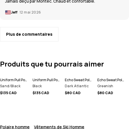
Jamais déçu par Montec. Chaud et confortable.
Jeff
12 mai 2026
Plus de commentaires
Produits que tu pourrais aimer
Uniform Pull Polaire Homme
Uniform Pull Polaire Homme
Echo Sweat Polaire Homme
Echo Sweat Polaire Homme
Sand/Black
Black
Dark Atlantic
Greenish
$135 CAD
$135 CAD
$80 CAD
$80 CAD
Polaire homme
Vêtements de Ski Homme