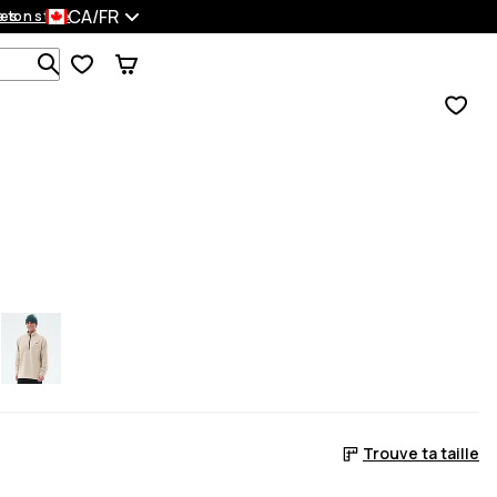
CA/FR
es
 ton style
Recherche parmi 1 000+ produits
Trouve ta taille