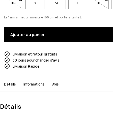
XS
- Taille XS non disponible. Cliquez pour être averti lorsqu'el
S
M
L
XL
- Taille
Le/la mannequin mesure 186 cm et porte la taille L.
Ajouter au panier
Livraison et retour gratuits
30 jours pour changer d'avis
Livraison Rapide
Détails
Informations
Avis
Détails