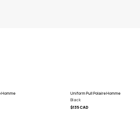
re Homme
Uniform Pull Polaire Homme
Black
$135 CAD