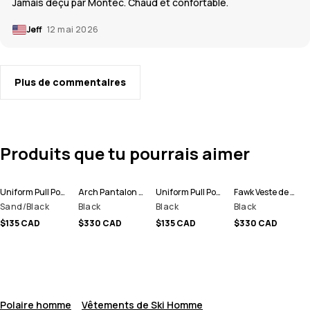
Jamais déçu par Montec. Chaud et confortable.
Jeff
12 mai 2026
Plus de commentaires
Produits que tu pourrais aimer
Uniform Pull Polaire Homme
Arch Pantalon de Ski Homme
Uniform Pull Polaire Homme
Fawk Veste de Ski Homme
Sand/Black
Black
Black
Black
$135 CAD
$330 CAD
$135 CAD
$330 CAD
Polaire homme
Vêtements de Ski Homme