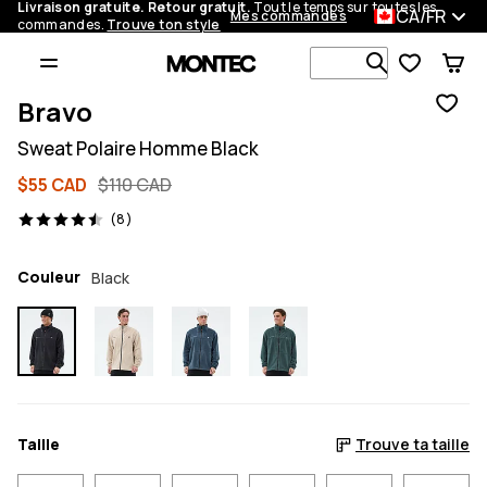
Livraison gratuite. Retour gratuit.
Tout le temps sur toutes les
CA/FR
Mes commandes
commandes.
Trouve ton style
Recherche p
Bravo
Sweat Polaire Homme Black
$55 CAD
$110 CAD
8 avis, 4.5/5
(8)
Couleur
Black
Taille
Trouve ta taille