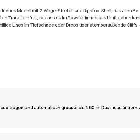
randneues Modell mit 2‑Wege-Stretch und Ripstop-Shell, das allen B
en Tragekomfort, sodass du im Powder immer ans Limit gehen kanns
illige Lines im Tiefschnee oder Drops über atemberaubende Cliffs
össe tragen sind automatisch grösser als 1. 60 m. Das muss ändern. 