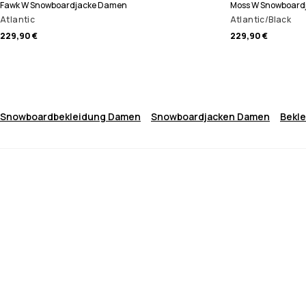
Fawk W Snowboardjacke Damen
Moss W Snowboard
Atlantic
Atlantic/Black
229,90 €
229,90 €
Snowboardbekleidung Damen
Snowboardjacken Damen
Bekl