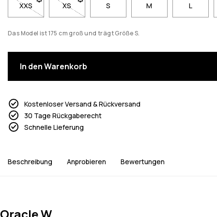
XXS
- Größe XXS nicht verfügbar. Klicke, um benachrichtigt zu w
XS
- Größe XS nicht verfügbar. Klicke, um benachri
S
M
L
Das Model ist 175 cm groß und trägt Größe S.
In den Warenkorb
Kostenloser Versand & Rückversand
30 Tage Rückgaberecht
Schnelle Lieferung
Beschreibung
Anprobieren
Bewertungen
Oracle W