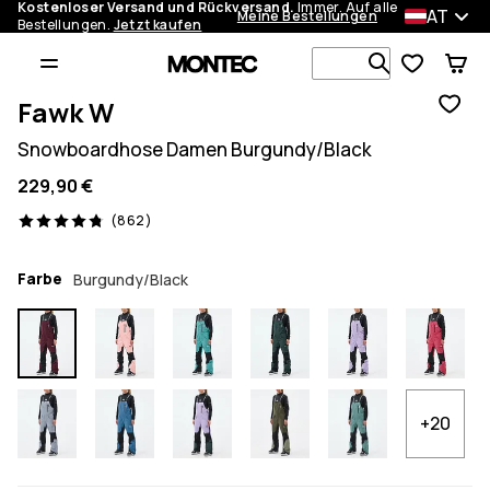
Kostenloser Versand und Rückversand.
Immer. Auf alle
AT
Meine Bestellungen
Bestellungen.
Jetzt kaufen
Durchsuche
Fawk W
Snowboardhose Damen Burgundy/Black
229,90 €
862 Reviews, 4.8/5
(862)
Farbe
Burgundy/Black
+20