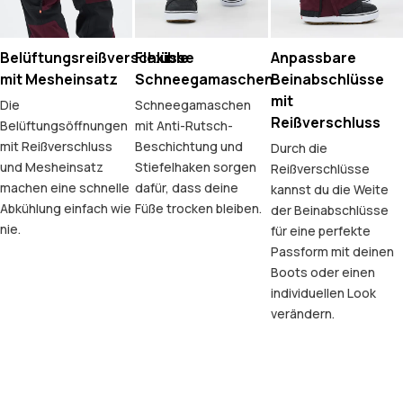
Belüftungsreißverschlüsse
Flexible
Anpassbare
mit Mesheinsatz
Schneegamaschen
Beinabschlüsse
mit
Die
Schneegamaschen
Reißverschluss
Belüftungsöffnungen
mit Anti-Rutsch-
mit Reißverschluss
Beschichtung und
Durch die
und Mesheinsatz
Stiefelhaken sorgen
Reißverschlüsse
machen eine schnelle
dafür, dass deine
kannst du die Weite
Abkühlung einfach wie
Füße trocken bleiben.
der Beinabschlüsse
nie.
für eine perfekte
Passform mit deinen
Boots oder einen
individuellen Look
verändern.