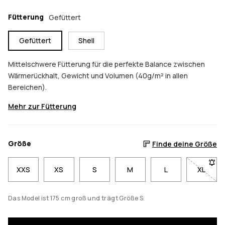
Fütterung
Gefüttert
Gefüttert
Shell
Mittelschwere Fütterung für die perfekte Balance zwischen
Wärmerückhalt, Gewicht und Volumen (40g/m² in allen
Bereichen).
Mehr zur Fütterung
Größe
Finde deine Größe
XXS
XS
S
M
L
XL
- Größe
Das Model ist 175 cm groß und trägt Größe S.