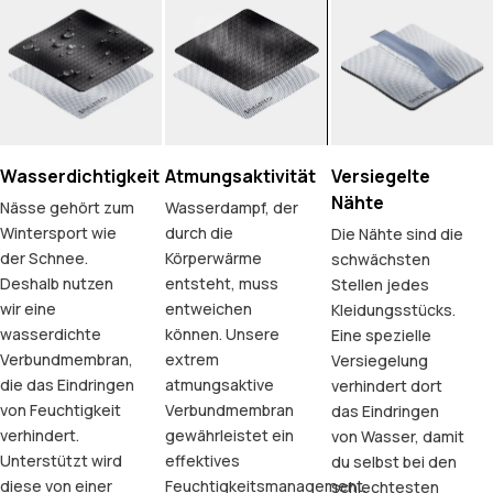
Wasserdichtigkeit
Atmungsaktivität
Versiegelte
Nähte
Nässe gehört zum
Wasserdampf, der
Wintersport wie
durch die
Die Nähte sind die
der Schnee.
Körperwärme
schwächsten
Deshalb nutzen
entsteht, muss
Stellen jedes
wir eine
entweichen
Kleidungsstücks.
wasserdichte
können. Unsere
Eine spezielle
Verbundmembran,
extrem
Versiegelung
die das Eindringen
atmungsaktive
verhindert dort
von Feuchtigkeit
Verbundmembran
das Eindringen
verhindert.
gewährleistet ein
von Wasser, damit
Unterstützt wird
effektives
du selbst bei den
diese von einer
Feuchtigkeitsmanagement.
schlechtesten