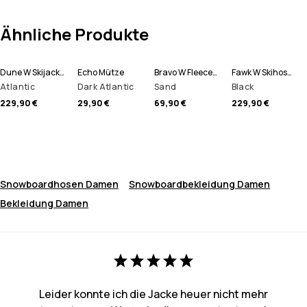
Ähnliche Produkte
Dune W Skijacke Damen
Echo Mütze
Bravo W Fleecepullover Damen
Fawk W Skihose Damen
Atlantic
Dark Atlantic
Sand
Black
229,90 €
29,90 €
69,90 €
229,90 €
Snowboardhosen Damen
Snowboardbekleidung Damen
Bekleidung Damen
Leider konnte ich die Jacke heuer nicht mehr