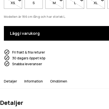
XS
- Storlek XS är inte tillgänglig. Klicka för att bli meddelad när 
S
M
- Storlek M är inte tillgänglig. Klick
L
- Storlek L är inte til
XL
- Storlek
Modellen är 186 cm lång och har storlek L.
Lägg i varukorg
Fri frakt & fria returer
30 dagars öppet köp
Snabba leveranser
Detaljer
Information
Omdömen
Detaljer