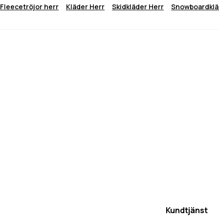
Fleecetröjor herr
Kläder Herr
Skidkläder Herr
Snowboardklä
Kundtjänst