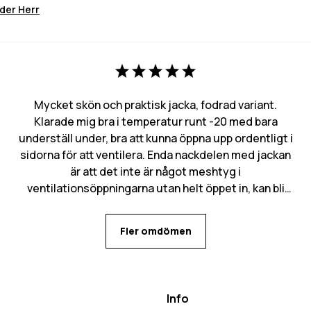
der Herr
Mycket skön och praktisk jacka, fodrad variant.
Klarade mig bra i temperatur runt -20 med bara
underställ under, bra att kunna öppna upp ordentligt i
sidorna för att ventilera. Enda nackdelen med jackan
är att det inte är något meshtyg i
ventilationsöppningarna utan helt öppet in, kan bli
mycket snö som kommer in den vägen. Många
praktiska fickor med flera olika alternativ för mobilen
Fler omdömen
beroende på behov.
Info