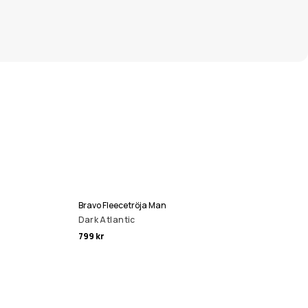
Bravo Fleecetröja Man
Dark Atlantic
799 kr