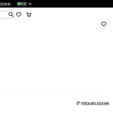
SE
 Ordrar
Sök bland 1 000+ produkter
Hitta din storlek