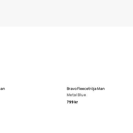
Man
Bravo Fleecetröja Man
Metal Blue
799 kr