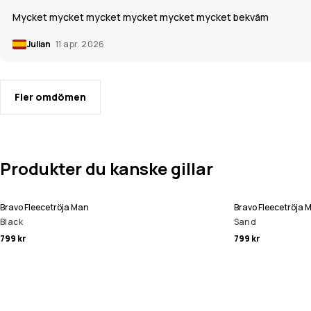
Mycket mycket mycket mycket mycket mycket bekväm
Julian
11 apr. 2026
Fler omdömen
Produkter du kanske gillar
Bravo Fleecetröja Man
Bravo Fleecetröja 
Black
Sand
799 kr
799 kr