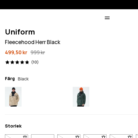
Uniform
Fleecehood Herr Black
499,50 kr
999 kr
10 recensioner, 4.9/5
(10)
Färg
Black
Storlek