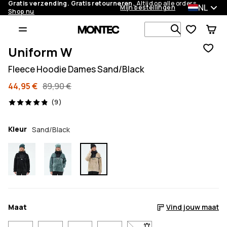
Gratis verzending. Gratis retourneren.
Altijd op alle orders.
NL
Mijn bestellingen
Shop nu
Zoek in 1 0
Uniform W
Fleece Hoodie Dames Sand/Black
44,95 €
89,90 €
9 beoordelingen, 4.9/5
(9)
Kleur
Sand/Black
Maat
Vind jouw maat