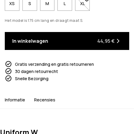
XS
S
M
L
XL
- Maat XL niet beschikbaa
Het model is 175 cm lang en draagt maat S.
In winkelwagen
44,95 €
Gratis verzending en gratis retourneren
30 dagen retourrecht
Snelle Bezorging
Informatie
Recensies
Uniform W