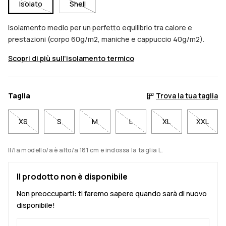
Isolato
Shell
Isolamento medio per un perfetto equilibrio tra calore e
prestazioni (corpo 60g/m2, maniche e cappuccio 40g/m2).
Scopri di più sull'isolamento termico
Taglia
Trova la tua taglia
XS
S
M
L
XL
XXL
Il/la modello/a è alto/a 181 cm e indossa la taglia L.
Il prodotto non è disponibile
Non preoccuparti: ti faremo sapere quando sarà di nuovo
disponibile!