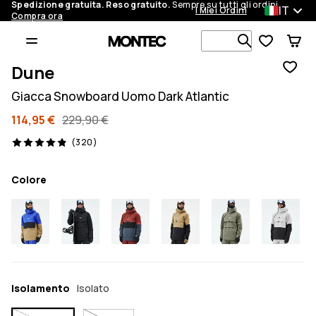
Spedizione gratuita. Reso gratuito.
Sempre su tutti gli ordini.
IT
I Miei Ordini
Compra ora
Cerca tra 1 
Dune
Giacca Snowboard Uomo Dark Atlantic
114,95 €
229,90 €
320 recensioni, 4.9/5
(320)
Colore
Isolamento
Isolato