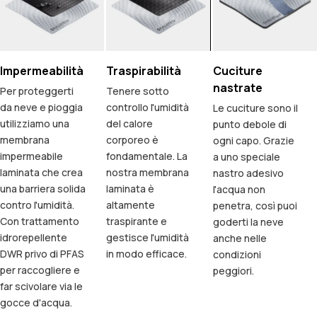
Impermeabilità
Traspirabilità
Cuciture
nastrate
Per proteggerti
Tenere sotto
da neve e pioggia
controllo l'umidità
Le cuciture sono il
utilizziamo una
del calore
punto debole di
membrana
corporeo è
ogni capo. Grazie
impermeabile
fondamentale. La
a uno speciale
laminata che crea
nostra membrana
nastro adesivo
una barriera solida
laminata è
l'acqua non
contro l'umidità.
altamente
penetra, così puoi
Con trattamento
traspirante e
goderti la neve
idrorepellente
gestisce l'umidità
anche nelle
DWR privo di PFAS
in modo efficace.
condizioni
per raccogliere e
peggiori.
far scivolare via le
gocce d'acqua.