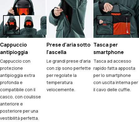
Cappuccio
Prese d'aria sotto
Tasca per
antipioggia
l'ascella
smartphone
Cappuccio con
Le grandi prese d'aria
Tasca ad accesso
protezione
con zip sono perfette
rapido fatta apposta
antipioggia extra
per regolate la
per lo smartphone
profonda e
temperatura
con uscita interna per
compatibile con il
velocemente.
il cavo delle cuffie.
casco, con coulisse
anteriore e
posteriore per una
vestibilità perfetta.