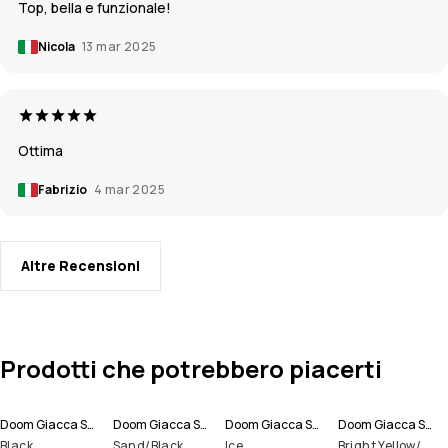
Top, bella e funzionale!
Nicola
13 mar 2025
Ottima
Fabrizio
4 mar 2025
Altre Recensioni
Prodotti che potrebbero piacerti
Doom Giacca Snowboard Uomo
Doom Giacca Snowboard Uomo
Doom Giacca Snowboard Uomo
Doom Giacca Snowboard Uomo
Black
Sand/Black
Ice
Bright Yellow/Black/Light Pearl