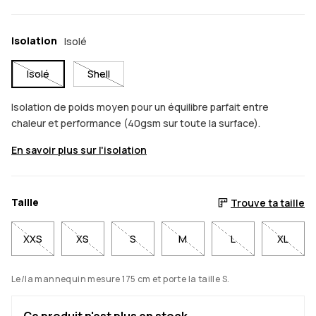
Isolation
Isolé
Isolé
Shell
Isolation de poids moyen pour un équilibre parfait entre
chaleur et performance (40gsm sur toute la surface).
En savoir plus sur l'isolation
Taille
Trouve ta taille
XXS
XS
S
M
L
XL
Le/la mannequin mesure 175 cm et porte la taille S.
Ce produit n'est plus en stock