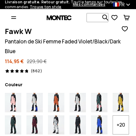
Livraison gratuite. Retour gratuit.
Tout le temps sur toutes les
FR
Mes commandes
commandes.
Trouve ton style
Recherche p
Fawk W
Pantalon de Ski Femme Faded Violet/Black/Dark
Blue
114,95 €
229,90 €
862 avis, 4.8/5
(862)
Couleur
+20