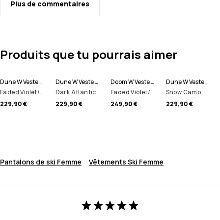
Plus de commentaires
Produits que tu pourrais aimer
Dune W Veste de Ski Femme
Dune W Veste de Ski Femme
Doom W Veste de Ski Femme
Dune W Veste de Ski Femme
Faded Violet/Black/Dark Blue
Dark Atlantic/Pink
Faded Violet/Black/Dark Atlantic
Snow Camo
229,90 €
229,90 €
249,90 €
229,90 €
Pantalons de ski Femme
Vêtements Ski Femme