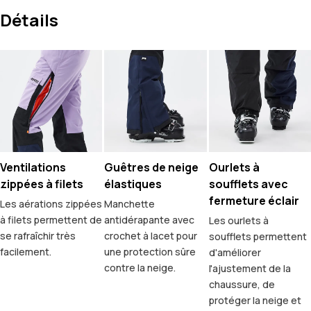
Détails
Ventilations
Guêtres de neige
Ourlets à
zippées à filets
élastiques
soufflets avec
fermeture éclair
Les aérations zippées
Manchette
à filets permettent de
antidérapante avec
Les ourlets à
se rafraîchir très
crochet à lacet pour
soufflets permettent
facilement.
une protection sûre
d'améliorer
contre la neige.
l'ajustement de la
chaussure, de
protéger la neige et