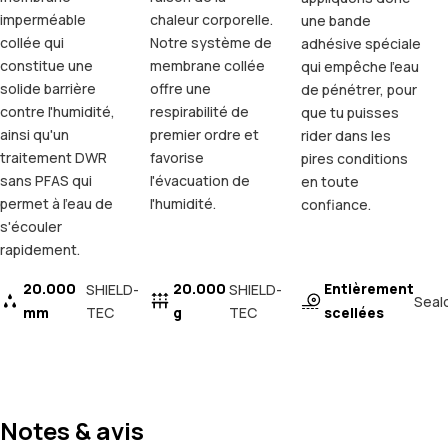
imperméable
chaleur corporelle.
une bande
collée qui
Notre système de
adhésive spéciale
constitue une
membrane collée
qui empêche l'eau
solide barrière
offre une
de pénétrer, pour
contre l'humidité,
respirabilité de
que tu puisses
ainsi qu'un
premier ordre et
rider dans les
traitement DWR
favorise
pires conditions
sans PFAS qui
l'évacuation de
en toute
permet à l'eau de
l'humidité.
confiance.
s'écouler
rapidement.
20.000
20.000
Entièrement
SHIELD-
SHIELD-
Seal
mm
TEC
g
TEC
scellées
Notes & avis