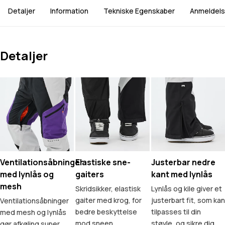
Detaljer
Information
Tekniske Egenskaber
Anmeldels
Detaljer
Ventilationsåbninger
Elastiske sne-
Justerbar nedre
med lynlås og
gaiters
kant med lynlås
mesh
Skridsikker, elastisk
Lynlås og kile giver et
gaiter med krog, for
justerbart fit, som kan
Ventilationsåbninger
bedre beskyttelse
tilpasses til din
med mesh og lynlås
mod sneen.
støvle, og sikre dig
gør afkøling super