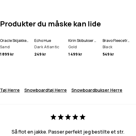
Produkter du måske kan lide
Oracle Skijakke Herre
Echo Hue
Kirin Skibukser Herre
Bravo Fleecetrøje Herre
Sand
Dark Atlantic
Gold
Black
1 899 kr
249 kr
1 499 kr
549 kr
Tøj Herre
Snowboardtøj Herre
Snowboardbukser Herre
Så flot en jakke. Passer perfekt jeg bestilte et str.