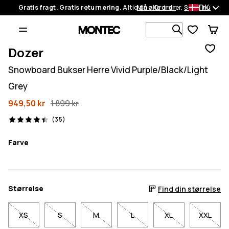
DK
Gratis fragt. Gratis returnering.
Altid på alle ordrer.
Mine Ordrer
Shop nu
Søg i 1 000+
Dozer
Snowboard Bukser Herre Vivid Purple/Black/Light
Grey
949,50 kr
1 899 kr
35 anmeldelser, 4.4/5
(35)
Farve
Størrelse
Find din størrelse
XS
S
M
L
XL
XXL