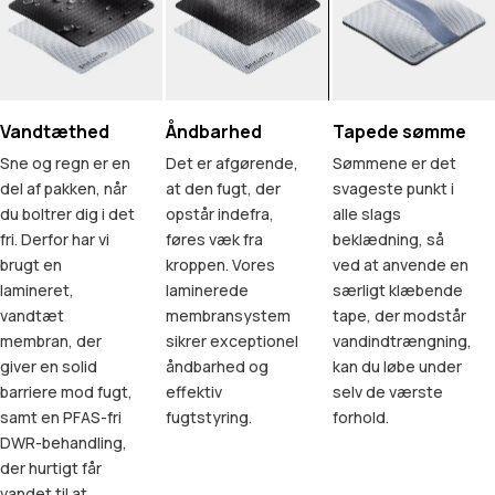
Vandtæthed
Åndbarhed
Tapede sømme
Sne og regn er en
Det er afgørende,
Sømmene er det
del af pakken, når
at den fugt, der
svageste punkt i
du boltrer dig i det
opstår indefra,
alle slags
fri. Derfor har vi
føres væk fra
beklædning, så
brugt en
kroppen. Vores
ved at anvende en
lamineret,
laminerede
særligt klæbende
vandtæt
membransystem
tape, der modstår
membran, der
sikrer exceptionel
vandindtrængning,
giver en solid
åndbarhed og
kan du løbe under
barriere mod fugt,
effektiv
selv de værste
samt en PFAS-fri
fugtstyring.
forhold.
DWR-behandling,
der hurtigt får
vandet til at