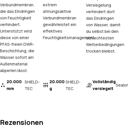
Verbundmembran,
extrem
Versiegelung
die das Eindringen
atmungsaktive
verhindert dort
von Feuchtigkeit
Verbundmembran
das Eindringen
verhindert.
gewährleistet ein
von Wasser, damit
Unterstützt wird
effektives
du selbst bei den
diese von einer
Feuchtigkeitsmanagement.
schlechtesten
PFAS-freien DWR-
Wetterbedingungen
Beschichtung, die
trocken bleibst.
Wasser sofort am
Außenmaterial
abperlen lässt.
20.000
20.000
Vollständig
SHIELD-
SHIELD-
Sealo
mm
TEC
g
TEC
versiegelt
Rezensionen