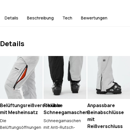
Details
Beschreibung
Tech
Bewertungen
Details
Belüftungsreißverschlüsse
Flexible
Anpassbare
mit Mesheinsatz
Schneegamaschen
Beinabschlüsse
mit
Die
Schneegamaschen
Reißverschluss
Belüftungsöffnungen
mit Anti-Rutsch-