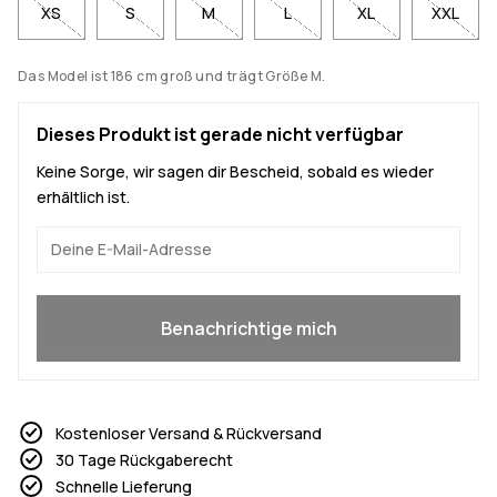
XS
S
M
L
XL
XXL
Das Model ist 186 cm groß und trägt Größe M.
Dieses Produkt ist gerade nicht verfügbar
Keine Sorge, wir sagen dir Bescheid, sobald es wieder
erhältlich ist.
Ja, ich will mitmachen
Benachrichtige mich
Kostenloser Versand & Rückversand
30 Tage Rückgaberecht
Schnelle Lieferung