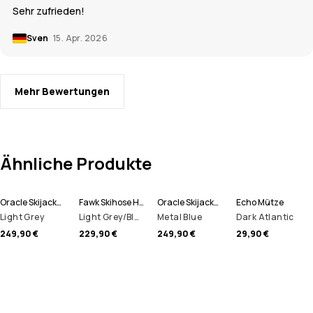
Sehr zufrieden!
Sven
15. Apr. 2026
Mehr Bewertungen
Ähnliche Produkte
Oracle Skijacke Herren
Fawk Skihose Herren
Oracle Skijacke Herren
Echo Mütze
Light Grey
Light Grey/Black
Metal Blue
Dark Atlantic
249,90 €
229,90 €
249,90 €
29,90 €