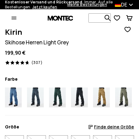
Kostenloser Versand und Rückversand.
Immer. Auf alle
DE
Meine Bestellungen
Bestellungen.
Jetzt kaufen
Durchsuche
Kirin
Skihose Herren Light Grey
199,90 €
307 Reviews, 4.7/5
(307)
Farbe
Größe
Finde deine Größe