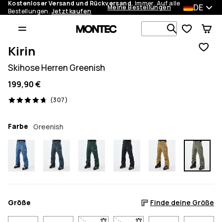
Kostenloser Versand und Rückversand.
Immer. Auf alle
DE
Meine Bestellungen
Bestellungen.
Jetzt kaufen
Durchsuche
Kirin
Skihose Herren Greenish
199,90 €
307 Reviews, 4.7/5
(307)
Farbe
Greenish
Größe
Finde deine Größe