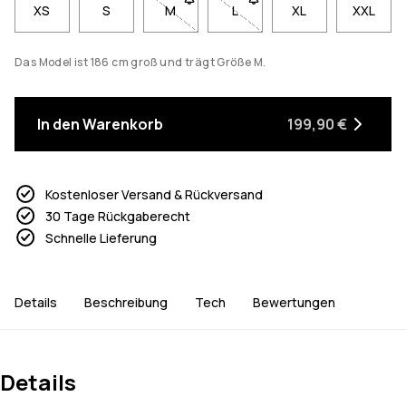
XS
S
M
- Größe M nicht verfügbar. Klicke, um b
L
- Größe L nicht verfügbar. K
XL
XXL
Das Model ist 186 cm groß und trägt Größe M.
In den Warenkorb
199,90 €
Kostenloser Versand & Rückversand
30 Tage Rückgaberecht
Schnelle Lieferung
Details
Beschreibung
Tech
Bewertungen
Details