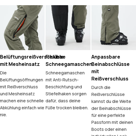
Belüftungsreißverschlüsse
Flexible
Anpassbare
mit Mesheinsatz
Schneegamaschen
Beinabschlüsse
mit
Die
Schneegamaschen
Reißverschluss
Belüftungsöffnungen
mit Anti-Rutsch-
mit Reißverschluss
Beschichtung und
Durch die
und Mesheinsatz
Stiefelhaken sorgen
Reißverschlüsse
machen eine schnelle
dafür, dass deine
kannst du die Weite
Abkühlung einfach wie
Füße trocken bleiben.
der Beinabschlüsse
nie.
für eine perfekte
Passform mit deinen
Boots oder einen