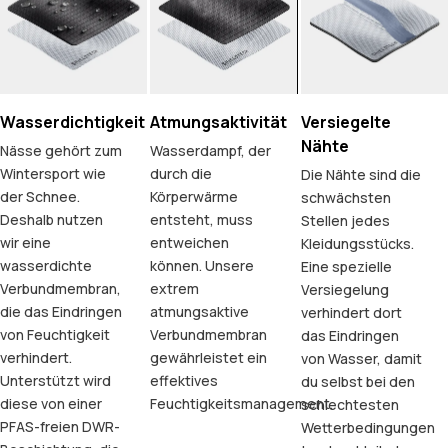
Wasserdichtigkeit
Atmungsaktivität
Versiegelte
Nähte
Nässe gehört zum
Wasserdampf, der
Wintersport wie
durch die
Die Nähte sind die
der Schnee.
Körperwärme
schwächsten
Deshalb nutzen
entsteht, muss
Stellen jedes
wir eine
entweichen
Kleidungsstücks.
wasserdichte
können. Unsere
Eine spezielle
Verbundmembran,
extrem
Versiegelung
die das Eindringen
atmungsaktive
verhindert dort
von Feuchtigkeit
Verbundmembran
das Eindringen
verhindert.
gewährleistet ein
von Wasser, damit
Unterstützt wird
effektives
du selbst bei den
diese von einer
Feuchtigkeitsmanagement.
schlechtesten
PFAS-freien DWR-
Wetterbedingungen