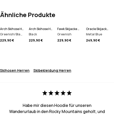
Ähnliche Produkte
Arch Skihose Herren
Arch Skihose Herren
Fawk Skijacke Herren
Oracle Skijacke Herren
Greenish/Black
Black
Greenish
Metal Blue
229,90 €
229,90 €
229,90 €
249,90 €
Skihosen Herren
Skibekleidung Herren
Habe mir diesen Hoodie für unseren
Wanderurlaub in den Rocky Mountains geholt, und