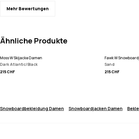
Mehr Bewertungen
Ähnliche Produkte
Moss W Skijacke Damen
Fawk W Snowboard
Dark Atlantic/Black
Sand
215 CHF
215 CHF
Snowboardbekleidung Damen
Snowboardjacken Damen
Bekl