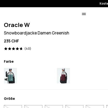
Koste
Oracle W
Snowboardjacke Damen Greenish
235 CHF
40 Reviews, 4.7/5
(40)
Farbe
Größe