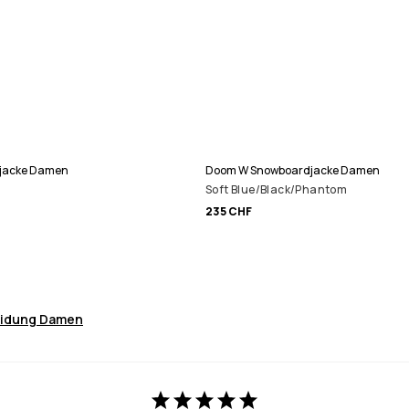
jacke Damen
Doom W Snowboardjacke Damen
Soft Blue/Black/Phantom
235 CHF
eidung Damen