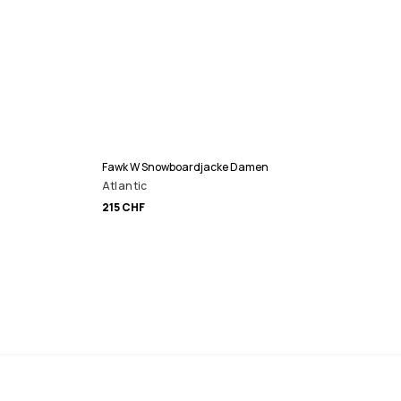
Fawk W Snowboardjacke Damen
Atlantic
215 CHF