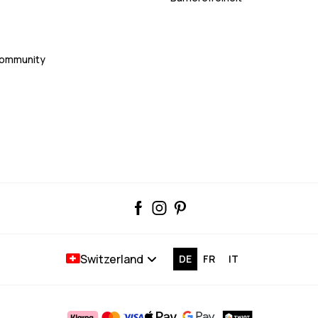
Community
Switzerland
DE
FR
IT