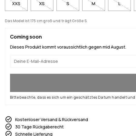
XXS
XS
S
M
L
Das Model ist 175 cm groß und trägt Größe S.
Coming soon
Dieses Produkt kommt voraussichtlich gegen mid August.
Ja, ich will mitmachen
Bitte beachte, dass es sich um ein geschätztes Datum handelt un
Kostenloser Versand & Rückversand
30 Tage Rückgaberecht
Schnelle Lieferung