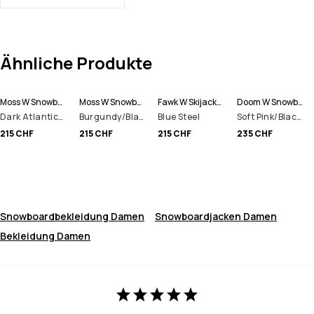
Ähnliche Produkte
Moss W Snowboardjacke Damen
Moss W Snowboardjacke Damen
Fawk W Skijacke Damen
Doom W Snowboardjacke Damen
Dark Atlantic/Black
Burgundy/Black
Blue Steel
Soft Pink/Black/Metal Blue
215 CHF
215 CHF
215 CHF
235 CHF
Snowboardbekleidung Damen
Snowboardjacken Damen
Bekleidung Damen