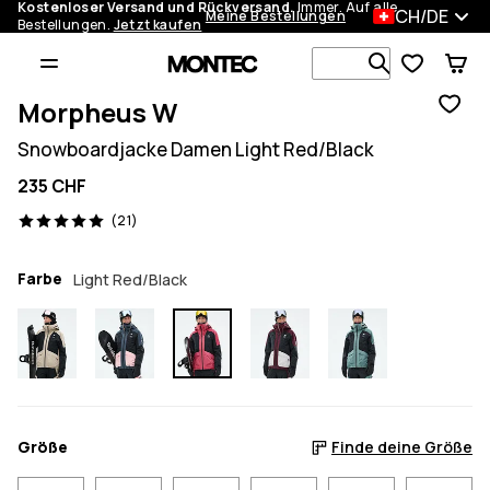
Kostenloser Versand und Rückversand.
Immer. Auf alle
CH/DE
Meine Bestellungen
Bestellungen.
Jetzt kaufen
Durchsuche
Morpheus W
Snowboardjacke Damen Light Red/Black
235 CHF
21 Reviews, 5/5
(21)
Farbe
Light Red/Black
Größe
Finde deine Größe