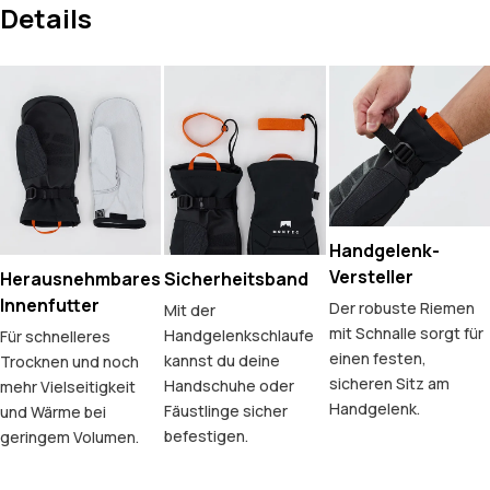
Details
Handgelenk-
Versteller
Herausnehmbares
Sicherheitsband
Innenfutter
Der robuste Riemen
Mit der
mit Schnalle sorgt für
Handgelenkschlaufe
Für schnelleres
einen festen,
kannst du deine
Trocknen und noch
sicheren Sitz am
Handschuhe oder
mehr Vielseitigkeit
Handgelenk.
Fäustlinge sicher
und Wärme bei
befestigen.
geringem Volumen.