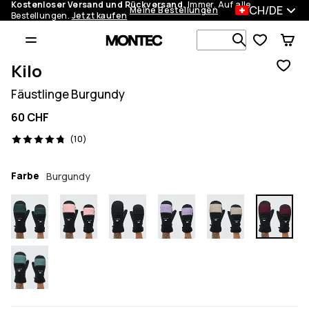
Kostenloser Versand und Rückversand.
Immer. Auf alle
CH/DE
Meine Bestellungen
Bestellungen.
Jetzt kaufen
Durchsuche
Kilo
Fäustlinge Burgundy
60 CHF
10 Reviews, 4.8/5
(10)
Farbe
Burgundy