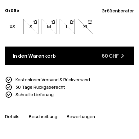
Größe
Größenberater
XS
S
- Größe S nicht verfügbar. Klicke, um benachrichtigt 
M
- Größe M nicht verfügbar. Klicke, um benach
L
- Größe L nicht verfügbar. Klicke, 
XL
- Größe XL nicht verfügbar
In den Warenkorb
60 CHF
Kostenloser Versand & Rückversand
30 Tage Rückgaberecht
Schnelle Lieferung
Details
Beschreibung
Bewertungen