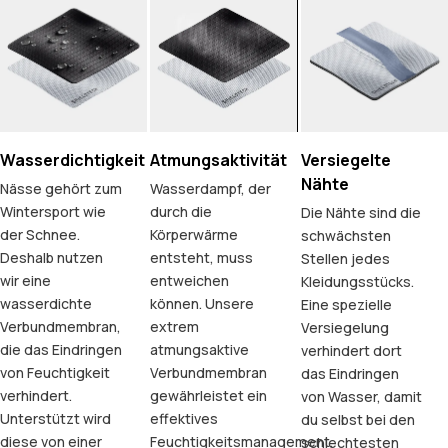
Wasserdichtigkeit
Atmungsaktivität
Versiegelte
Nähte
Nässe gehört zum
Wasserdampf, der
Wintersport wie
durch die
Die Nähte sind die
der Schnee.
Körperwärme
schwächsten
Deshalb nutzen
entsteht, muss
Stellen jedes
wir eine
entweichen
Kleidungsstücks.
wasserdichte
können. Unsere
Eine spezielle
Verbundmembran,
extrem
Versiegelung
die das Eindringen
atmungsaktive
verhindert dort
von Feuchtigkeit
Verbundmembran
das Eindringen
verhindert.
gewährleistet ein
von Wasser, damit
Unterstützt wird
effektives
du selbst bei den
diese von einer
Feuchtigkeitsmanagement.
schlechtesten