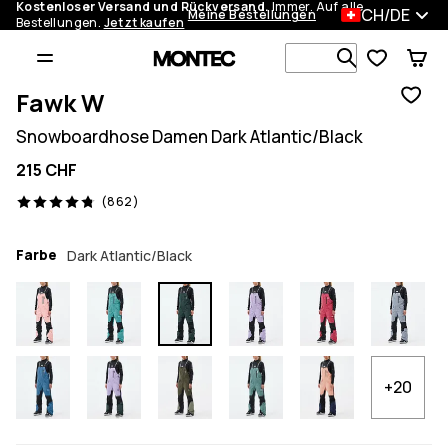
Kostenloser Versand und Rückversand.
Immer. Auf alle
CH/DE
Meine Bestellungen
Bestellungen.
Jetzt kaufen
Durchsuche
Fawk W
Snowboardhose Damen Dark Atlantic/Black
215 CHF
862 Reviews, 4.8/5
(862)
Farbe
Dark Atlantic/Black
+20