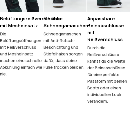
Belüftungsreißverschlüsse
Flexible
Anpassbare
mit Mesheinsatz
Schneegamaschen
Beinabschlüsse
mit
Die
Schneegamaschen
Reißverschluss
Belüftungsöffnungen
mit Anti-Rutsch-
mit Reißverschluss
Beschichtung und
Durch die
und Mesheinsatz
Stiefelhaken sorgen
Reißverschlüsse
machen eine schnelle
dafür, dass deine
kannst du die Weite
Abkühlung einfach wie
Füße trocken bleiben.
der Beinabschlüsse
nie.
für eine perfekte
Passform mit deinen
Boots oder einen
individuellen Look
verändern.