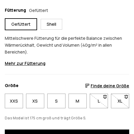
Fütterung
Gefüttert
Gefüttert
Shell
Mittelschwere Fütterung für die perfekte Balance zwischen
Wärmerückhalt, Gewicht und Volumen (40g/m² in allen
Bereichen).
Mehr zur Fütterung
Größe
Finde deine Größe
XXS
XS
S
M
L
- Größe L nicht ve
XL
- Größe
Das Model ist 175 cm groß und trägt Größe S.