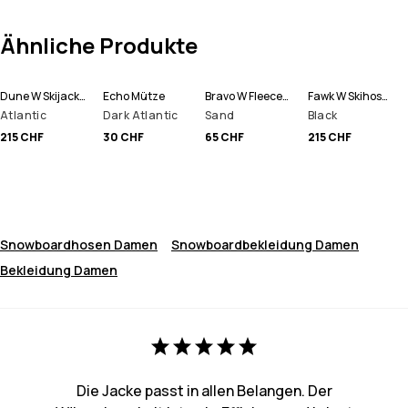
Ähnliche Produkte
Dune W Skijacke Damen
Echo Mütze
Bravo W Fleecepullover Damen
Fawk W Skihose Damen
Atlantic
Dark Atlantic
Sand
Black
215 CHF
30 CHF
65 CHF
215 CHF
Snowboardhosen Damen
Snowboardbekleidung Damen
Bekleidung Damen
Die Jacke passt in allen Belangen. Der