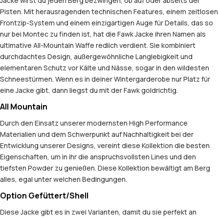
Jacke wirst du jeden Berg bezwingen, ob auf oder abseits der
Pisten. Mit herausragenden technischen Features, einem zeitlosen
Frontzip-System und einem einzigartigen Auge für Details, das so
nur bei Montec zu finden ist, hat die Fawk Jacke ihren Namen als
ultimative All-Mountain Waffe redlich verdient. Sie kombiniert
durchdachtes Design, außergewöhnliche Langlebigkeit und
elementaren Schutz vor Kälte und Nässe, sogar in den wildesten
Schneestürmen. Wenn es in deiner Wintergarderobe nur Platz für
eine Jacke gibt, dann liegst du mit der Fawk goldrichtig.
All Mountain
Durch den Einsatz unserer modernsten High Performance
Materialien und dem Schwerpunkt auf Nachhaltigkeit bei der
Entwicklung unserer Designs, vereint diese Kollektion die besten
Eigenschaften, um in ihr die anspruchsvollsten Lines und den
tiefsten Powder zu genießen. Diese Kollektion bewältigt am Berg
alles, egal unter welchen Bedingungen.
Option Gefüttert/Shell
Diese Jacke gibt es in zwei Varianten, damit du sie perfekt an