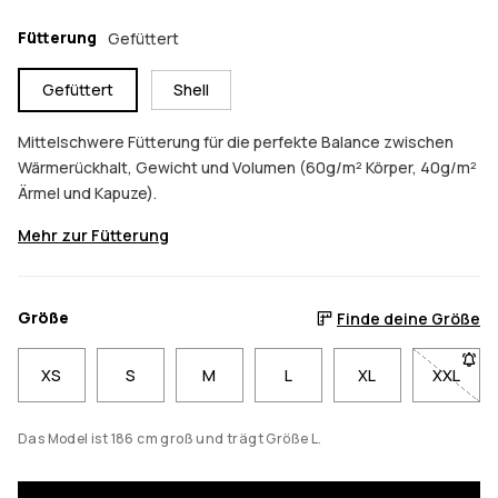
Fütterung
Gefüttert
Gefüttert
Shell
Mittelschwere Fütterung für die perfekte Balance zwischen
Wärmerückhalt, Gewicht und Volumen (60g/m² Körper, 40g/m²
Ärmel und Kapuze).
Mehr zur Fütterung
Größe
Finde deine Größe
XS
S
M
L
XL
XXL
- Größe
Das Model ist 186 cm groß und trägt Größe L.