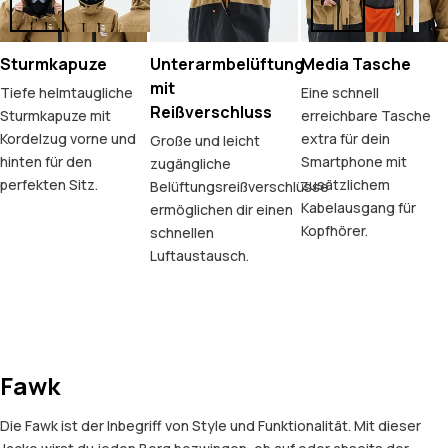
Sturmkapuze
Unterarmbelüftung
Media Tasche
mit
Tiefe helmtaugliche
Eine schnell
Reißverschluss
Sturmkapuze mit
erreichbare Tasche
Kordelzug vorne und
extra für dein
Große und leicht
hinten für den
Smartphone mit
zugängliche
perfekten Sitz.
zusätzlichem
Belüftungsreißverschlüsse
Kabelausgang für
ermöglichen dir einen
Kopfhörer.
schnellen
Luftaustausch.
Fawk
Die Fawk ist der Inbegriff von Style und Funktionalität. Mit dieser