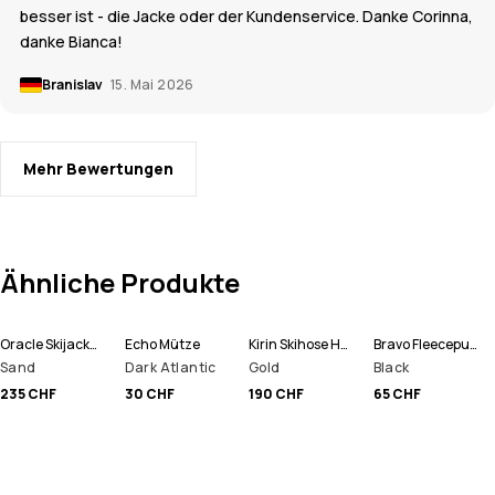
besser ist - die Jacke oder der Kundenservice. Danke Corinna,
danke Bianca!
Branislav
15. Mai 2026
Mehr Bewertungen
Ähnliche Produkte
Oracle Skijacke Herren
Echo Mütze
Kirin Skihose Herren
Bravo Fleecepullover Herren
Sand
Dark Atlantic
Gold
Black
235 CHF
30 CHF
190 CHF
65 CHF