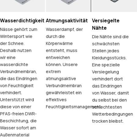
Wasserdichtigkeit
Atmungsaktivität
Versiegelte
Nähte
Nässe gehört zum
Wasserdampf, der
Wintersport wie
durch die
Die Nähte sind die
der Schnee.
Körperwärme
schwächsten
Deshalb nutzen
entsteht, muss
Stellen jedes
wir eine
entweichen
Kleidungsstücks.
wasserdichte
können. Unsere
Eine spezielle
Verbundmembran,
extrem
Versiegelung
die das Eindringen
atmungsaktive
verhindert dort
von Feuchtigkeit
Verbundmembran
das Eindringen
verhindert.
gewährleistet ein
von Wasser, damit
Unterstützt wird
effektives
du selbst bei den
diese von einer
Feuchtigkeitsmanagement.
schlechtesten
PFAS-freien DWR-
Wetterbedingungen
Beschichtung, die
trocken bleibst.
Wasser sofort am
Außenmaterial