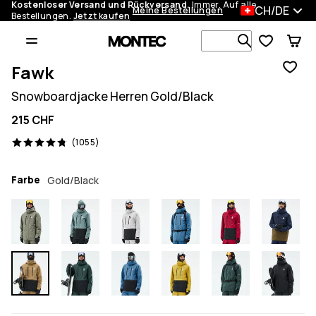
Kostenloser Versand und Rückversand.
Immer. Auf alle
CH/DE
Meine Bestellungen
Bestellungen.
Jetzt kaufen
Durchsuche
Fawk
Snowboardjacke Herren Gold/Black
215 CHF
1055 Reviews, 4.8/5
(1055)
Farbe
Gold/Black