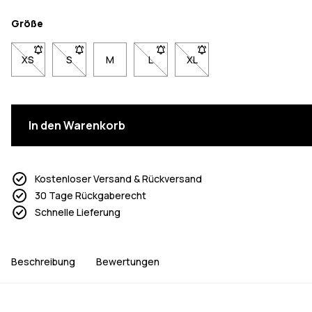
Größe
XS
- Größe XS nicht verfügbar. Klicke, um benachrichtigt zu werde
S
- Größe S nicht verfügbar. Klicke, um benachrichtigt 
M
L
- Größe L nicht verfügbar. Klicke, 
XL
- Größe XL nicht verfügbar
In den Warenkorb
Kostenloser Versand & Rückversand
30 Tage Rückgaberecht
Schnelle Lieferung
Beschreibung
Bewertungen