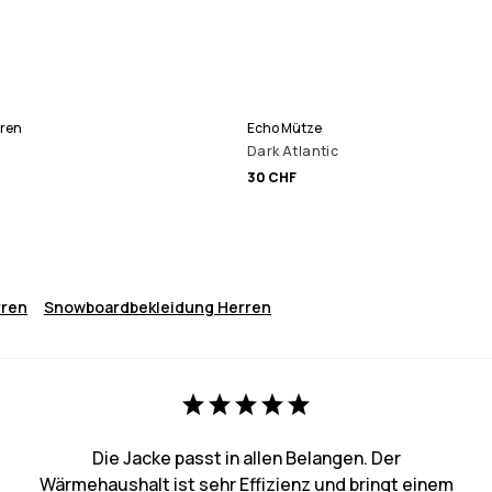
rren
Echo Mütze
Dark Atlantic
30 CHF
rren
Snowboardbekleidung Herren
Die Jacke passt in allen Belangen. Der
Wärmehaushalt ist sehr Effizienz und bringt einem