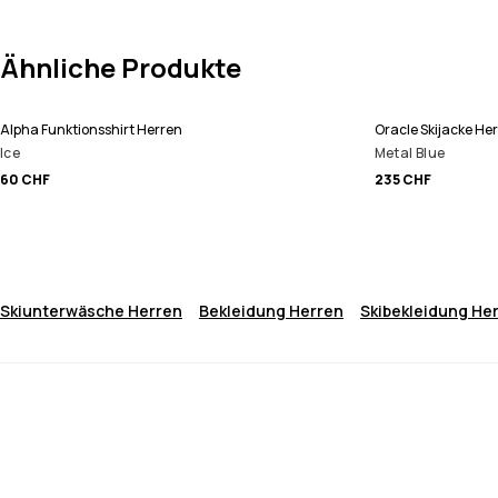
Ähnliche Produkte
Alpha Funktionsshirt Herren
Oracle Skijacke He
Ice
Metal Blue
60 CHF
235 CHF
Skiunterwäsche Herren
Bekleidung Herren
Skibekleidung He