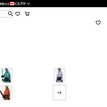
CA/FR
es
 ton style
Recherche parmi 1 000+ produits
+4