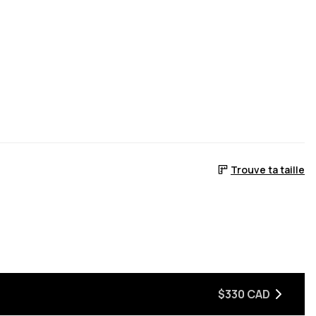
Trouve ta taille
n stock
$330 CAD