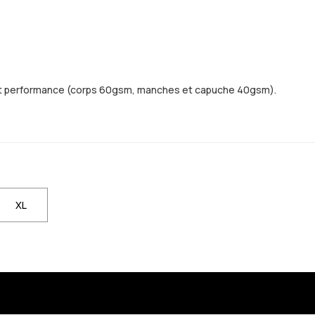
ur et performance (corps 60gsm, manches et capuche 40gsm).
lle sera de retour en stock
erti lorsqu'elle sera de retour en stock
pour être averti lorsqu'elle sera de retour en stock
ble. Cliquez pour être averti lorsqu'elle sera de retour en stock
 L non disponible. Cliquez pour être averti lorsqu'elle sera de retour e
XL