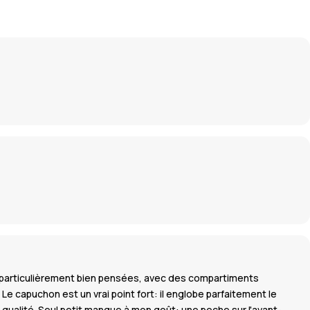
nt particulièrement bien pensées, avec des compartiments
e capuchon est un vrai point fort: il englobe parfaitement le
 qualité. Seul petit manque à mon goût: une poche sur l'avant-