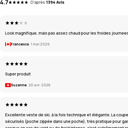
4.7
D'après
1394 Avis
Look magnifique, mais pas assez chaud pour les froides journees 
Francesca
1 mai 2026
Super produit
Suzanne
20 avr. 2026
Excellente veste de ski, à la fois technique et élégante. La cou
sécurisés (poche zippée dans une poche), très pratique pour garde
casque en cas de vent ou de froid intense, c'est extrêmement pra