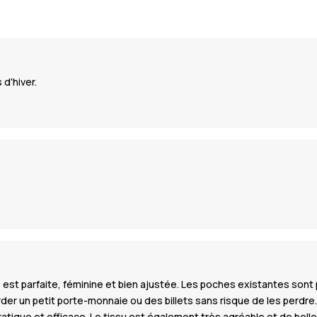
d'hiver.
pe est parfaite, féminine et bien ajustée. Les poches existantes so
r un petit porte-monnaie ou des billets sans risque de les perdre. L
tique et efficace. Le tissu est également très agréable et de belle