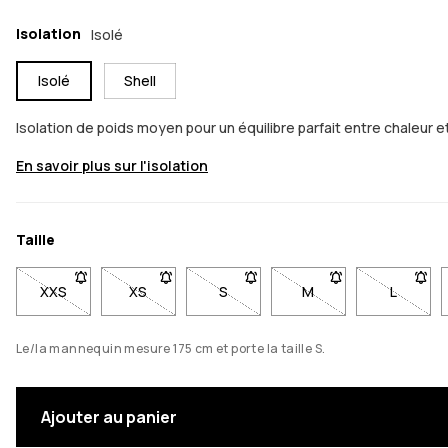
Isolation
Isolé
Isolé
Shell
Isolation de poids moyen pour un équilibre parfait entre chale
En savoir plus sur l'isolation
Taille
XXS
- Taille XXS non disponible. Cliquez pour être averti lorsqu'e
XS
- Taille XS non disponible. Cliquez pour être av
S
- Taille S non disponible. Cliquez 
M
- Taille M non disponi
L
- Taille
Le/la mannequin mesure 175 cm et porte la taille S.
Ajouter au panier