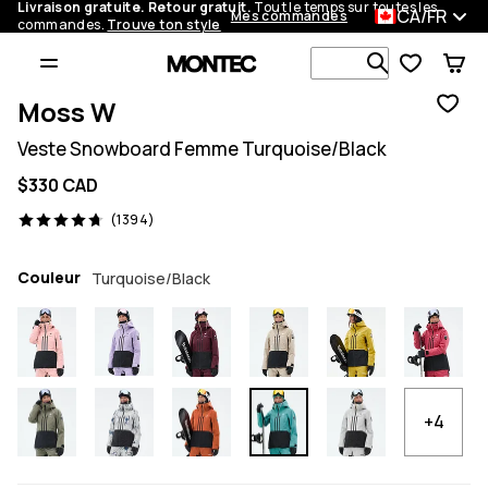
Livraison gratuite. Retour gratuit.
Tout le temps sur toutes les
CA/FR
Mes commandes
commandes.
Trouve ton style
Recherche p
Moss W
Veste Snowboard Femme Turquoise/Black
$330 CAD
1394 avis, 4.7/5
(1394)
Couleur
Turquoise/Black
+4