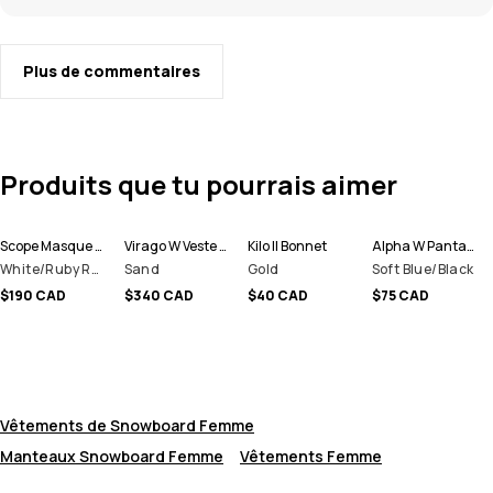
Plus de commentaires
Produits que tu pourrais aimer
Scope Masque de ski
Virago W Veste de Ski Femme
Kilo II Bonnet
Alpha W Pantalon thermique Femme
White/Ruby Red Mirror
Sand
Gold
Soft Blue/Black
$190 CAD
$340 CAD
$40 CAD
$75 CAD
Vêtements de Snowboard Femme
Manteaux Snowboard Femme
Vêtements Femme