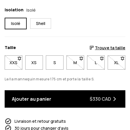
Isolation
Isolé
Isolé
Shell
Taille
Trouve ta taille
XXS
- Taille XXS non disponible. Cliquez pour être averti lorsqu'el
XS
S
M
- Taille M non disponible. Cl
L
- Taille L non dis
XL
- Taill
Le/la mannequin mesure 175 cm et porte la taille S.
Ajouter au panier
$330 CAD
Livraison et retour gratuits
30 jours pour changer d'avis