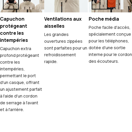
Capuchon
Ventilations aux
Poche média
protégeant
aisselles
Poche facile d'accès,
contre les
spécialement conçue
Les grandes
intempéries
pour les téléphones,
ouvertures zippées
dotée d'une sortie
sont parfaites pour un
Capuchon extra
interne pour le cordon
refroidissement
profond protégeant
des écouteurs.
rapide.
contre les
intempéries,
permettant le port
d'un casque, offrant
un ajustement parfait
à l'aide d'un cordon
de serrage à l'avant
et à l'arrière.