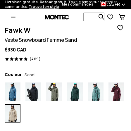
Livraison gratuite. Retour gratuit.
Tout le temps sur toutes les
CA/FR
Mes commandes
commandes.
Trouve ton style
Recherche p
Fawk W
Veste Snowboard Femme Sand
$330 CAD
469 avis, 4.8/5
(469)
Couleur
Sand