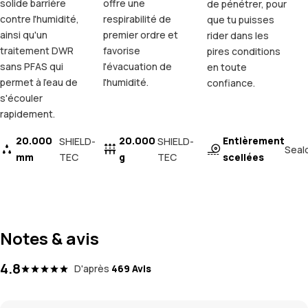
solide barrière
offre une
de pénétrer, pour
contre l'humidité,
respirabilité de
que tu puisses
ainsi qu'un
premier ordre et
rider dans les
traitement DWR
favorise
pires conditions
sans PFAS qui
l'évacuation de
en toute
permet à l'eau de
l'humidité.
confiance.
s'écouler
rapidement.
20.000
20.000
Entièrement
SHIELD-
SHIELD-
Seal
mm
TEC
g
TEC
scellées
Notes & avis
4.8
D'après
469 Avis