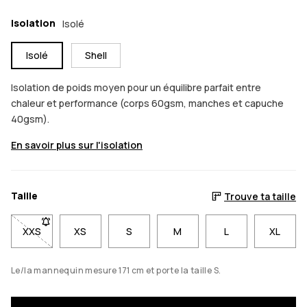
Isolation
Isolé
Isolé
Shell
Isolation de poids moyen pour un équilibre parfait entre
chaleur et performance (corps 60gsm, manches et capuche
40gsm).
En savoir plus sur l'isolation
Taille
Trouve ta taille
XXS
- Taille XXS non disponible. Cliquez pour être averti lorsqu'el
XS
S
M
L
XL
Le/la mannequin mesure 171 cm et porte la taille S.