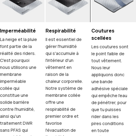
Imperméabilité
Respirabilité
Coutures
scellées
La neige et la pluie
Il est essentiel de
font partie de la
gérer l'humidité
Les coutures sont
réalité des riders.
qui s'accumule à
le point faible de
C'est pourquoi
l'intérieur d'un
tout vêtement.
nous utilisons une
vêtement en
Nous leur
membrane
raison de la
appliquons donc
imperméable
chaleur corporelle.
une bande
collée qui
Notre système de
adhésive spéciale
constitue une
membrane collée
qui empêche l'eau
solide barrière
offre une
de pénétrer, pour
contre l'humidité,
respirabilité de
que tu puisses
ainsi qu'un
premier ordre et
rider dans les
traitement DWR
favorise
pires conditions
sans PFAS qui
l'évacuation de
en toute