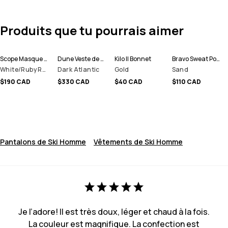
Produits que tu pourrais aimer
Scope Masque de ski
Dune Veste de Ski Homme
Kilo II Bonnet
Bravo Sweat Polaire Homme
White/Ruby Red Mirror
Dark Atlantic
Gold
Sand
$190 CAD
$330 CAD
$40 CAD
$110 CAD
Pantalons de Ski Homme
Vêtements de Ski Homme
Je l’adore! Il est très doux, léger et chaud à la fois.
La couleur est magnifique. La confection est