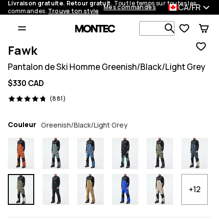
Livraison gratuite. Retour gratuit.
Tout le temps sur toutes les
CA/FR
Mes commandes
commandes.
Trouve ton style
Recherche p
Fawk
Pantalon de Ski Homme Greenish/Black/Light Grey
$330 CAD
881 avis, 4.8/5
(881)
Couleur
Greenish/Black/Light Grey
+12