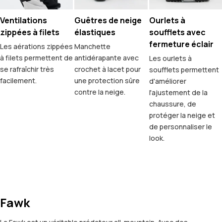
Ventilations
Guêtres de neige
Ourlets à
zippées à filets
élastiques
soufflets avec
fermeture éclair
Les aérations zippées
Manchette
à filets permettent de
antidérapante avec
Les ourlets à
se rafraîchir très
crochet à lacet pour
soufflets permettent
facilement.
une protection sûre
d'améliorer
contre la neige.
l'ajustement de la
chaussure, de
protéger la neige et
de personnaliser le
look.
Fawk