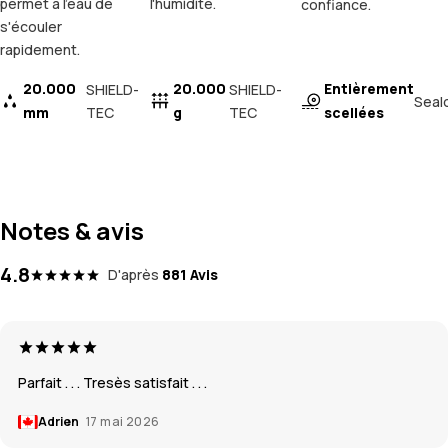
permet à l'eau de
l'humidité.
confiance.
s'écouler
rapidement.
20.000
20.000
Entièrement
SHIELD-
SHIELD-
Seal
mm
TEC
g
TEC
scellées
Notes & avis
4.8
D'après
881 Avis
Parfait . . . Tresès satisfait . . .
Adrien
17 mai 2026