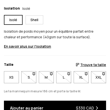
Isolation
Isolé
Isolé
Shell
Isolation de poids moyen pour un équilibre parfait entre
chaleur et performance (40gsm sur toute la surface).
En savoir plus sur l'isolation
Taille
Trouve ta taille
XS
S
- Taille S non disponible. Cliquez pour être averti 
M
- Taille M non disponible. Cliquez pour ê
L
- Taille L non disponible. Cli
XL
- Taille XL non di
XXL
- Taill
Le/la mannequin mesure 186 cm et porte la taille M.
Ajouter au panier
$330 CAD