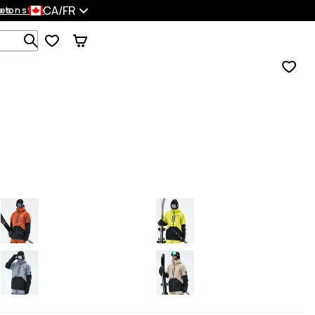
CA/FR
es
 ton style
Recherche parmi 1 000+ produits