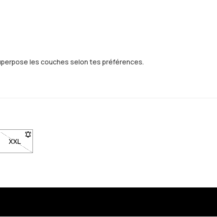
Superpose les couches selon tes préférences.
ble. Cliquez pour être averti lorsqu'elle sera de retour en stock
XXL
- Taille XXL non disponible. Cliquez pour être averti lorsqu'elle