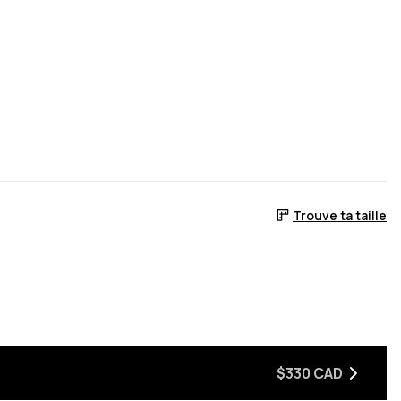
Trouve ta taille
 sera de retour en stock
$330 CAD