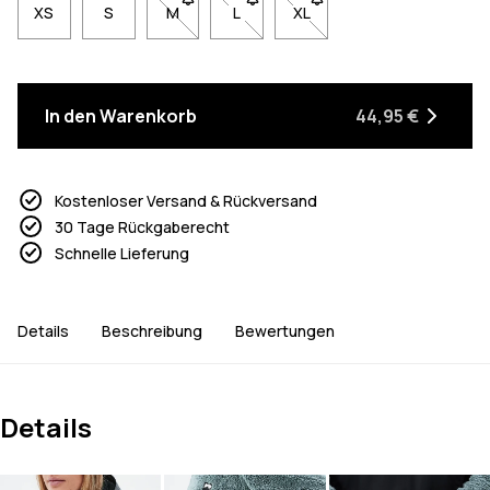
XS
S
M
- Größe M nicht verfügbar. Klicke, um benach
L
- Größe L nicht verfügbar. Klicke, 
XL
- Größe XL nicht verfügbar
In den Warenkorb
44,95 €
Kostenloser Versand & Rückversand
30 Tage Rückgaberecht
Schnelle Lieferung
Details
Beschreibung
Bewertungen
Details