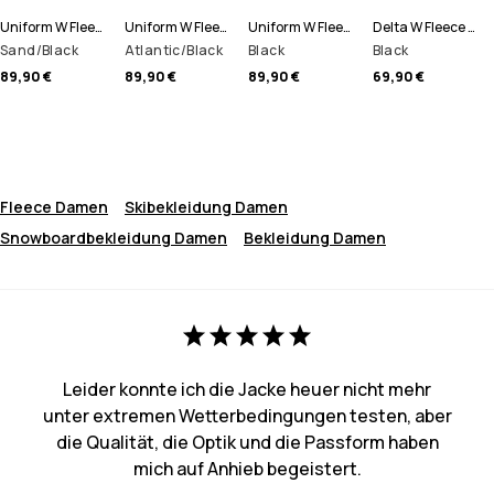
Uniform W Fleece Hoodie Damen
Uniform W Fleece Hoodie Damen
Uniform W Fleece Hoodie Damen
Delta W Fleece Hoodie Damen
Sand/Black
Atlantic/Black
Black
Black
89,90 €
89,90 €
89,90 €
69,90 €
Fleece Damen
Skibekleidung Damen
Snowboardbekleidung Damen
Bekleidung Damen
Leider konnte ich die Jacke heuer nicht mehr
unter extremen Wetterbedingungen testen, aber
die Qualität, die Optik und die Passform haben
mich auf Anhieb begeistert.