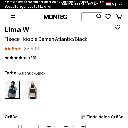
Kostenloser Versand und Rückversand.
Immer. Auf alle
AT
Meine Bestellungen
Bestellungen.
Jetzt kaufen
Durchsuche
Lima W
Fleece Hoodie Damen Atlantic/Black
44,95 €
89,90 €
35 Reviews, 4.6/5
(35)
Farbe
Atlantic/Black
Größe
Finde deine Größe