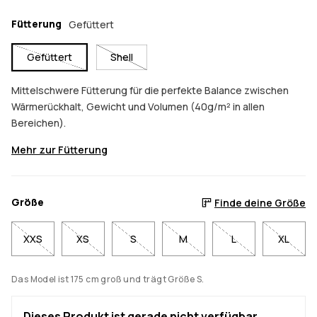
Fütterung
Gefüttert
Gefüttert
Shell
Mittelschwere Fütterung für die perfekte Balance zwischen
Wärmerückhalt, Gewicht und Volumen (40g/m² in allen
Bereichen).
Mehr zur Fütterung
Größe
Finde deine Größe
XXS
XS
S
M
L
XL
Das Model ist 175 cm groß und trägt Größe S.
Dieses Produkt ist gerade nicht verfügbar