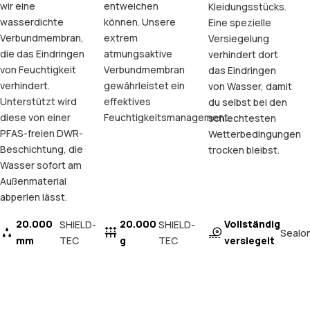
wir eine
entweichen
Kleidungsstücks.
wasserdichte
können. Unsere
Eine spezielle
Verbundmembran,
extrem
Versiegelung
die das Eindringen
atmungsaktive
verhindert dort
von Feuchtigkeit
Verbundmembran
das Eindringen
verhindert.
gewährleistet ein
von Wasser, damit
Unterstützt wird
effektives
du selbst bei den
diese von einer
Feuchtigkeitsmanagement.
schlechtesten
PFAS-freien DWR-
Wetterbedingungen
Beschichtung, die
trocken bleibst.
Wasser sofort am
Außenmaterial
abperlen lässt.
20.000
20.000
Vollständig
SHIELD-
SHIELD-
Sealo
mm
TEC
g
TEC
versiegelt