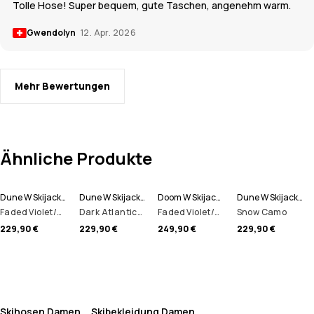
Tolle Hose! Super bequem, gute Taschen, angenehm warm.
Gwendolyn
12. Apr. 2026
Mehr Bewertungen
Ähnliche Produkte
Dune W Skijacke Damen
Dune W Skijacke Damen
Doom W Skijacke Damen
Dune W Skijacke Damen
Faded Violet/Black/Dark Blue
Dark Atlantic/Pink
Faded Violet/Black/Dark Atlantic
Snow Camo
229,90 €
229,90 €
249,90 €
229,90 €
Skihosen Damen
Skibekleidung Damen