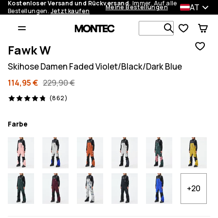
Kostenloser Versand und Rückversand.
Immer. Auf alle
AT
Meine Bestellungen
Bestellungen.
Jetzt kaufen
Durchsuche
Fawk W
Skihose Damen Faded Violet/Black/Dark Blue
114,95 €
229,90 €
862 Reviews, 4.8/5
(862)
Farbe
+20