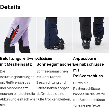
Details
Belüftungsreißverschlüsse
Flexible
Anpassbare
mit Mesheinsatz
Schneegamaschen
Beinabschlüsse
mit
Die
Schneegamaschen
Reißverschluss
Belüftungsöffnungen
mit Anti-Rutsch-
mit Reißverschluss
Beschichtung und
Durch die
und Mesheinsatz
Stiefelhaken sorgen
Reißverschlüsse
machen eine schnelle
dafür, dass deine
kannst du die Weite
Abkühlung einfach wie
Füße trocken bleiben.
der Beinabschlüsse
nie.
für eine perfekte