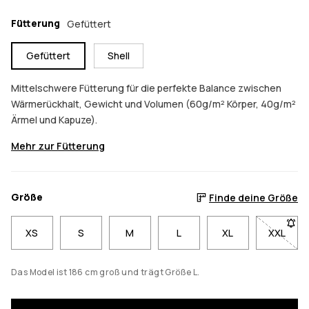
Fütterung
Gefüttert
Gefüttert
Shell
Mittelschwere Fütterung für die perfekte Balance zwischen
Wärmerückhalt, Gewicht und Volumen (60g/m² Körper, 40g/m²
Ärmel und Kapuze).
Mehr zur Fütterung
Größe
Finde deine Größe
XS
S
M
L
XL
XXL
- Größe
Das Model ist 186 cm groß und trägt Größe L.