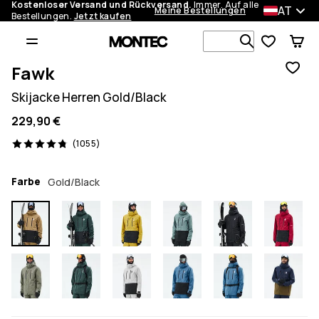
Kostenloser Versand und Rückversand.
Immer. Auf alle
AT
Meine Bestellungen
Bestellungen.
Jetzt kaufen
Durchsuche
Fawk
Skijacke Herren Gold/Black
229,90 €
1055 Reviews, 4.8/5
(1055)
Farbe
Gold/Black