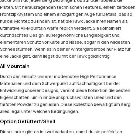
Jacke wirst du jeden Berg bezwingen, ob auf oder abseits der
Pisten. Mit herausragenden technischen Features, einem zeitlosen
Frontzip-System und einem einzigartigen Auge für Details, das so
nur bei Montec zu finden ist, hat die Fawk Jacke ihren Namen als
ultimative All-Mountain Waffe redlich verdient. Sie kombiniert
durchdachtes Design, außergewöhnliche Langlebigkeit und
elementaren Schutz vor Kälte und Nässe, sogar in den wildesten
Schneestürmen. Wenn es in deiner Wintergarderobe nur Platz für
eine Jacke gibt, dann liegst du mit der Fawk goldrichtig.
All Mountain
Durch den Einsatz unserer modernsten High Performance
Materialien und dem Schwerpunkt auf Nachhaltigkeit bei der
Entwicklung unserer Designs, vereint diese Kollektion die besten
Eigenschaften, um in ihr die anspruchsvollsten Lines und den
tiefsten Powder zu genießen. Diese Kollektion bewältigt am Berg
alles, egal unter welchen Bedingungen.
Option Gefüttert/Shell
Diese Jacke gibt es in zwei Varianten, damit du sie perfekt an