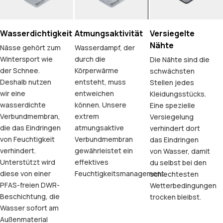
Wasserdichtigkeit
Atmungsaktivität
Versiegelte
Nähte
Nässe gehört zum
Wasserdampf, der
Wintersport wie
durch die
Die Nähte sind die
der Schnee.
Körperwärme
schwächsten
Deshalb nutzen
entsteht, muss
Stellen jedes
wir eine
entweichen
Kleidungsstücks.
wasserdichte
können. Unsere
Eine spezielle
Verbundmembran,
extrem
Versiegelung
die das Eindringen
atmungsaktive
verhindert dort
von Feuchtigkeit
Verbundmembran
das Eindringen
verhindert.
gewährleistet ein
von Wasser, damit
Unterstützt wird
effektives
du selbst bei den
diese von einer
Feuchtigkeitsmanagement.
schlechtesten
PFAS-freien DWR-
Wetterbedingungen
Beschichtung, die
trocken bleibst.
Wasser sofort am
Außenmaterial