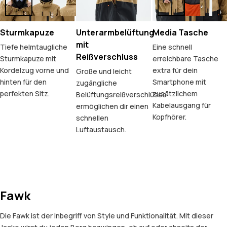
Sturmkapuze
Unterarmbelüftung
Media Tasche
mit
Tiefe helmtaugliche
Eine schnell
Reißverschluss
Sturmkapuze mit
erreichbare Tasche
Kordelzug vorne und
extra für dein
Große und leicht
hinten für den
Smartphone mit
zugängliche
perfekten Sitz.
zusätzlichem
Belüftungsreißverschlüsse
Kabelausgang für
ermöglichen dir einen
Kopfhörer.
schnellen
Luftaustausch.
Fawk
Die Fawk ist der Inbegriff von Style und Funktionalität. Mit dieser