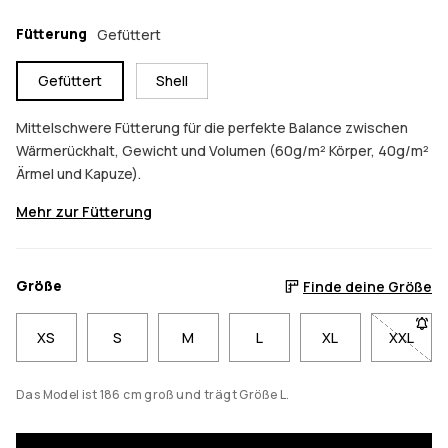
Fütterung
Gefüttert
Gefüttert
Shell
Mittelschwere Fütterung für die perfekte Balance zwischen
Wärmerückhalt, Gewicht und Volumen (60g/m² Körper, 40g/m²
Ärmel und Kapuze).
Mehr zur Fütterung
Größe
Finde deine Größe
XS
S
M
L
XL
XXL
- Größe
Das Model ist 186 cm groß und trägt Größe L.