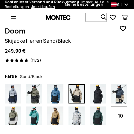
Kostenloser Versand und Rückversand.
Immer. Auf alle
AT
Meine Bestellungen
Bestellungen.
Jetzt kaufen
Durchsuche
Doom
Skijacke Herren Sand/Black
249,90 €
1172 Reviews, 4.8/5
(1172)
Farbe
Sand/Black
+10