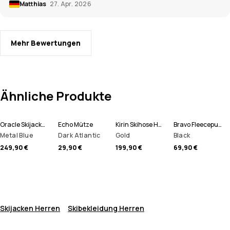
Matthias
27. Apr. 2026
Mehr Bewertungen
Ähnliche Produkte
Oracle Skijacke Herren
Echo Mütze
Kirin Skihose Herren
Bravo Fleecepullover Herren
Metal Blue
Dark Atlantic
Gold
Black
249,90 €
29,90 €
199,90 €
69,90 €
Skijacken Herren
Skibekleidung Herren