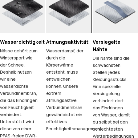
Wasserdichtigkeit
Atmungsaktivität
Versiegelte
Nähte
Nässe gehört zum
Wasserdampf, der
Wintersport wie
durch die
Die Nähte sind die
der Schnee.
Körperwärme
schwächsten
Deshalb nutzen
entsteht, muss
Stellen jedes
wir eine
entweichen
Kleidungsstücks.
wasserdichte
können. Unsere
Eine spezielle
Verbundmembran,
extrem
Versiegelung
die das Eindringen
atmungsaktive
verhindert dort
von Feuchtigkeit
Verbundmembran
das Eindringen
verhindert.
gewährleistet ein
von Wasser, damit
Unterstützt wird
effektives
du selbst bei den
diese von einer
Feuchtigkeitsmanagement.
schlechtesten
PFAS-freien DWR-
Wetterbedingungen