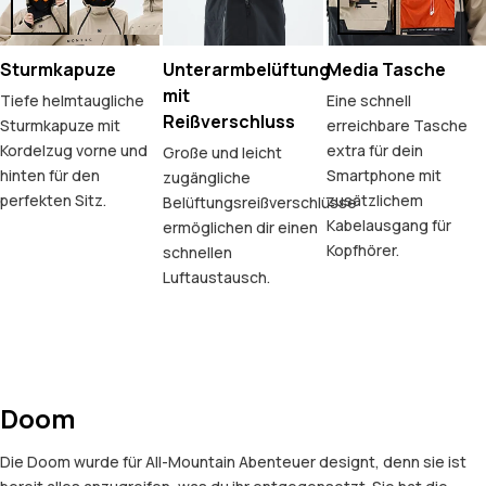
Sturmkapuze
Unterarmbelüftung
Media Tasche
mit
Tiefe helmtaugliche
Eine schnell
Reißverschluss
Sturmkapuze mit
erreichbare Tasche
Kordelzug vorne und
extra für dein
Große und leicht
hinten für den
Smartphone mit
zugängliche
perfekten Sitz.
zusätzlichem
Belüftungsreißverschlüsse
Kabelausgang für
ermöglichen dir einen
Kopfhörer.
schnellen
Luftaustausch.
Doom
Die Doom wurde für All-Mountain Abenteuer designt, denn sie ist