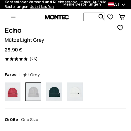
Kostenloser Versand und Rückversand.
Immer. Auf alle
AT
Meine Bestellungen
Bestellungen.
Jetzt kaufen
Durchsuche
Echo
Mütze Light Grey
29,90 €
23 Reviews, 4.8/5
(23)
Farbe
Light Grey
Größe
One Size