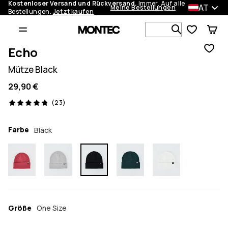
Kostenloser Versand und Rückversand.
Immer. Auf alle
AT
Meine Bestellungen
Bestellungen.
Jetzt kaufen
Durchsuche
Echo
Mütze Black
29,90 €
23 Reviews, 4.8/5
(23)
Farbe
Black
Größe
One Size