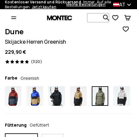
Kostenloser Versand und Rückversand.
Immer. Auf alle
AT
Meine Bestellungen
Bestellungen.
Jetzt kaufen
Durchsuche
Dune
Skijacke Herren Greenish
229,90 €
320 Reviews, 4.9/5
(320)
Farbe
Greenish
Fütterung
Gefüttert