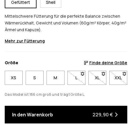
Gefüttert
Shell
Mittelschwere Fütterung für die perfekte Balance zwischen
Wärmerückhalt, Gewicht und Volumen (60g/m² Körper, 40g/m²
Ärmel und Kapuze).
Mehr zur Fütterung
Größe
Finde deine Größe
XS
S
M
L
- Größe L nicht verfügbar. K
XL
- Größe XL nicht v
XXL
- Größe
Das Model ist 186 cm groß und trägt Größe L.
In den Warenkorb
229,90 €