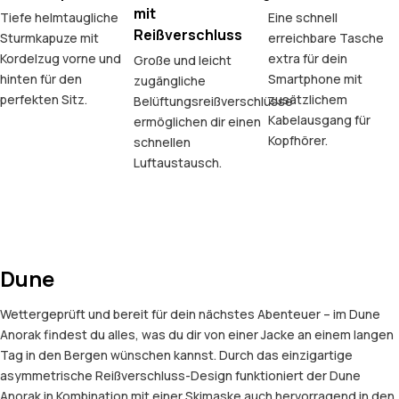
mit
Tiefe helmtaugliche
Eine schnell
Reißverschluss
Sturmkapuze mit
erreichbare Tasche
Kordelzug vorne und
extra für dein
Große und leicht
hinten für den
Smartphone mit
zugängliche
perfekten Sitz.
zusätzlichem
Belüftungsreißverschlüsse
Kabelausgang für
ermöglichen dir einen
Kopfhörer.
schnellen
Luftaustausch.
Dune
Wettergeprüft und bereit für dein nächstes Abenteuer – im Dune
Anorak findest du alles, was du dir von einer Jacke an einem langen
Tag in den Bergen wünschen kannst. Durch das einzigartige
asymmetrische Reißverschluss-Design funktioniert der Dune
Anorak in Kombination mit einer Skimaske auch hervorragend in den