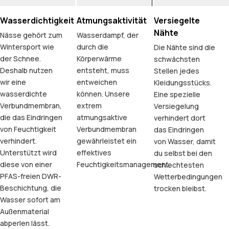
Wasserdichtigkeit
Atmungsaktivität
Versiegelte
Nähte
Nässe gehört zum
Wasserdampf, der
Wintersport wie
durch die
Die Nähte sind die
der Schnee.
Körperwärme
schwächsten
Deshalb nutzen
entsteht, muss
Stellen jedes
wir eine
entweichen
Kleidungsstücks.
wasserdichte
können. Unsere
Eine spezielle
Verbundmembran,
extrem
Versiegelung
die das Eindringen
atmungsaktive
verhindert dort
von Feuchtigkeit
Verbundmembran
das Eindringen
verhindert.
gewährleistet ein
von Wasser, damit
Unterstützt wird
effektives
du selbst bei den
diese von einer
Feuchtigkeitsmanagement.
schlechtesten
PFAS-freien DWR-
Wetterbedingungen
Beschichtung, die
trocken bleibst.
Wasser sofort am
Außenmaterial
abperlen lässt.