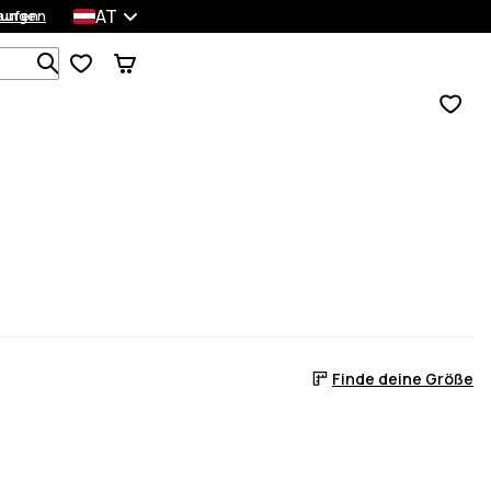
AT
lungen
kaufen
Durchsuche 1 000+ Produkte
Finde deine Größe