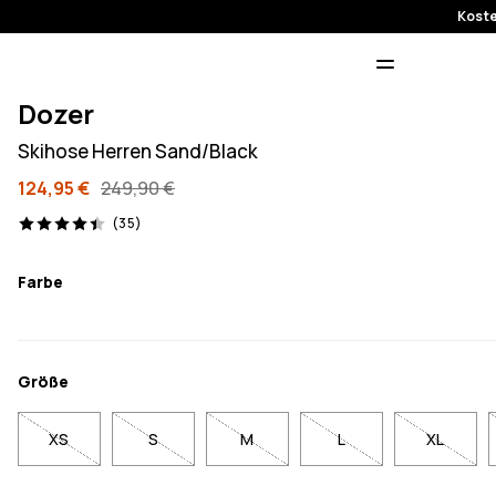
Koste
Dozer
Skihose Herren Sand/Black
124,95 €
249,90 €
35 Reviews, 4.4/5
(35)
Farbe
Größe
XS
S
M
L
XL