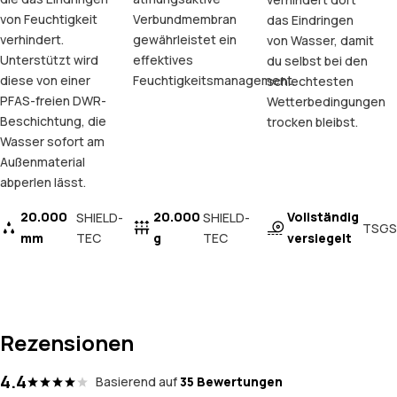
von Feuchtigkeit
Verbundmembran
das Eindringen
verhindert.
gewährleistet ein
von Wasser, damit
Unterstützt wird
effektives
du selbst bei den
diese von einer
Feuchtigkeitsmanagement.
schlechtesten
PFAS-freien DWR-
Wetterbedingungen
Beschichtung, die
trocken bleibst.
Wasser sofort am
Außenmaterial
abperlen lässt.
20.000
20.000
Vollständig
SHIELD-
SHIELD-
TSGS
mm
TEC
g
TEC
versiegelt
Rezensionen
4.4
Basierend auf
35 Bewertungen