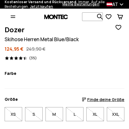
Kostenloser Versand und Rückversand.
Immer. Auf alle
AT
Meine Bestellungen
Bestellungen.
Jetzt kaufen
Durchsuche
Dozer
Skihose Herren Metal Blue/Black
124,95 €
249,90 €
35 Reviews, 4.4/5
(35)
Farbe
Größe
Finde deine Größe
XS
S
M
L
XL
XXL