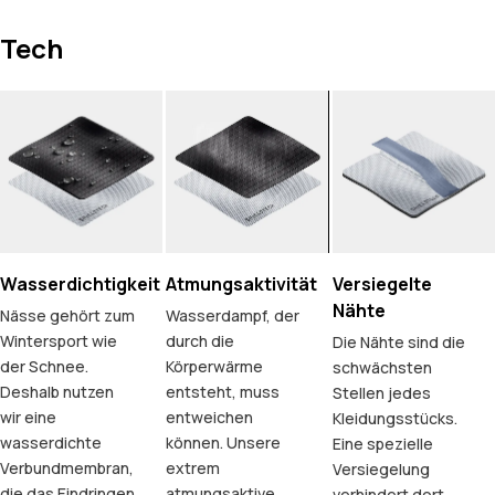
Tech
Wasserdichtigkeit
Atmungsaktivität
Versiegelte
Nähte
Nässe gehört zum
Wasserdampf, der
Wintersport wie
durch die
Die Nähte sind die
der Schnee.
Körperwärme
schwächsten
Deshalb nutzen
entsteht, muss
Stellen jedes
wir eine
entweichen
Kleidungsstücks.
wasserdichte
können. Unsere
Eine spezielle
Verbundmembran,
extrem
Versiegelung
die das Eindringen
atmungsaktive
verhindert dort