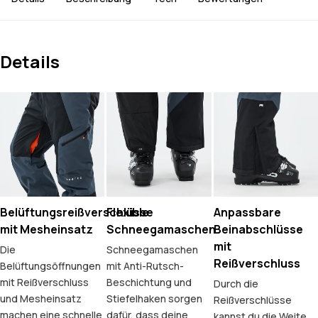
Details
Belüftungsreißverschlüsse
Flexible
Anpassbare
mit Mesheinsatz
Schneegamaschen
Beinabschlüsse
mit
Die
Schneegamaschen
Reißverschluss
Belüftungsöffnungen
mit Anti-Rutsch-
mit Reißverschluss
Beschichtung und
Durch die
und Mesheinsatz
Stiefelhaken sorgen
Reißverschlüsse
machen eine schnelle
dafür, dass deine
kannst du die Weite